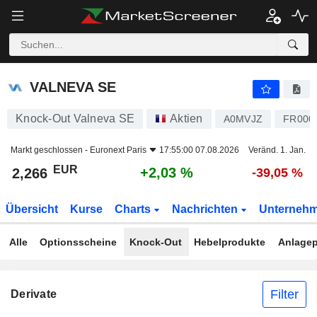
VALNEVA SE
2,266
€
+2,03 %
VALNEVA SE
Knock-Out Valneva SE
Aktien
A0MVJZ
FR000
Markt geschlossen -
Euronext Paris
17:55:00 07.08.2026
Veränd. 1. Jan.
EUR
+2,03 %
2,266
-39,05 %
Übersicht
Kurse
Charts
Nachrichten
Unterneh
Alle
Optionsscheine
Knock-Out
Hebelprodukte
Anlagep
Filter
Derivate