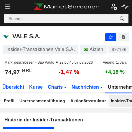
VALE S.A.
VALE S.A.
Insider-Transaktionen Vale S.A.
Aktien
897136
Markt geschlossen -
Sao Paulo
22:05:45 07.08.2026
Veränd. 1. Jan.
BRL
-1,47 %
74,97
+4,18 %
Übersicht
Kurse
Charts
Nachrichten
Unterneh
Profil
Unternehmensführung
Aktionärsstruktur
Insider-Tr
Historie der Insider-Transaktionen