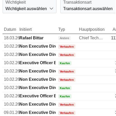
Wichtigkeit
Transaktionsart
Wichtigkeit auswählen
Transaktionsart auswählen
Datum
Initiiert
Typ
Hauptposition
A
18.03.26
Rafael Bittar
Chief Technology Officer (CTO)
11
Andere
10.02.26
Non Executive Director Brazilian
Verkaufen
10.02.26
Non Executive Director Brazilian
Verkaufen
10.02.26
Executive Officer Brazilian
Kaufen
10.02.26
Non Executive Director Brazilian
Verkaufen
10.02.26
Non Executive Director Brazilian
Verkaufen
10.02.26
Non Executive Director Brazilian
Kaufen
10.02.26
Executive Officer Brazilian
Kaufen
10.02.26
Non Executive Director Brazilian
Verkaufen
09.01.26
Non Executive Director Brazilian
Verkaufen