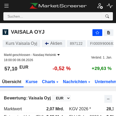
VAISALA OYJ
57,10
€
-0,52 %
VAISALA OYJ
Kurs Vaisala Oyj
Aktien
897122
FI0009900682
Markt geschlossen -
Nasdaq Helsinki
Veränd. 1. Jan.
18:00:00 06.08.2026
EUR
-0,52 %
57,10
+29,63 %
Übersicht
Kurse
Charts
Nachrichten
Unterneh
Bewertung: Vaisala Oyj
Marktwert
2,07 Mrd.
KGV 2026 *
28,1