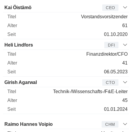
Manager
Titel
Alter
Seit
Kai Öistämö
CEO
Vorstandsvorsitzender
61
01.10.2020
Heli Lindfors
DFI
Finanzdirektor/CFO
41
06.05.2023
Girish Agarwal
CTO
Technik-/Wissenschafts-/F&E-Leiter
45
01.01.2024
Verwaltungsratsmitglied
Titel
Alter
Seit
Raimo Hannes Voipio
CHM