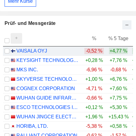
Mehr Kurse
Prüf- und Messgeräte
%
% 5 Tage
%
VAISALA OYJ
-0,52 %
+4,77 %
+
KEYSIGHT TECHNOLOGIES, INC.
+0,28 %
+7,76 %
+
MKS INC.
-6,96 %
-0,68 %
+
SKYVERSE TECHNOLOGY CO., LTD.
+1,00 %
+6,76 %
+
COGNEX CORPORATION
-4,71 %
+7,60 %
+
WUHAN GUIDE INFRARED CO., LTD.
-0,66 %
+7,75 %
ESCO TECHNOLOGIES INC.
+0,12 %
+5,30 %
+
WUHAN JINGCE ELECTRONICS GROUP CO., LTD.
+1,96 %
+15,43 %
+
HORIBA, LTD.
-5,38 %
+0,58 %
+
RALLIANT CORPORATION
-0,62 %
-1,57 %
+