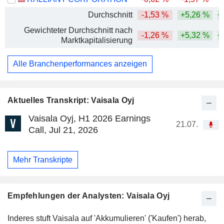
Durchschnitt
-1,53 %
+5,26 %
+
Gewichteter Durchschnitt nach
-1,26 %
+5,32 %
+
Marktkapitalisierung
Alle Branchenperformances anzeigen
Aktuelles Transkript: Vaisala Oyj
Vaisala Oyj, H1 2026 Earnings
21.07.
Call, Jul 21, 2026
Mehr Transkripte
Empfehlungen der Analysten: Vaisala Oyj
Inderes stuft Vaisala auf 'Akkumulieren' ('Kaufen') herab,