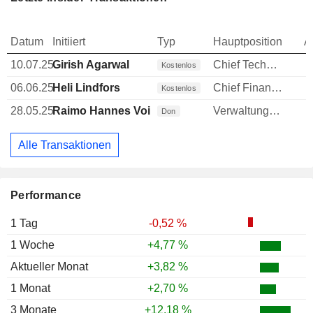
Datum
Initiiert
Typ
Hauptposition
A
10.07.25
Girish Agarwal
Chief Technology Officer (CTO)
Kostenlos
06.06.25
Heli Lindfors
Chief Financial Officer (CFO)
Kostenlos
28.05.25
Raimo Hannes Voipio
Verwaltungsratsmitglied
Don
Alle Transaktionen
Performance
1 Tag
-0,52 %
1 Woche
+4,77 %
Aktueller Monat
+3,82 %
1 Monat
+2,70 %
3 Monate
+12,18 %