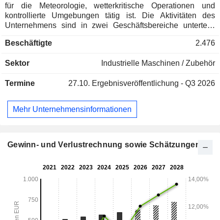
für die Meteorologie, wetterkritische Operationen und
kontrollierte Umgebungen tätig ist. Die Aktivitäten des
Unternehmens sind in zwei Geschäftsbereiche unterteilt.
Das Geschäftssegment Wetter und Umwelt ist ein Anbieter
Beschäftigte
2.476
von Messtechnik für wetterabhängige Märkte und Kunden,
wie z.B. meteorologische Institute, Straßen- und
Sektor
Industrielle Maschinen / Zubehör
Bahnbetreiber, Flughafenbetreiber, Verteidigungskräfte,
Energie und maritime Industrien. Das Segment Industrielle
Termine
27.10.
Ergebnisveröffentlichung - Q3 2026
Messtechnik bietet Produkte und Dienstleistungen für
Industriekunden und Forschungseinrichtungen an, die in
kontrollierten Umgebungen arbeiten und präzise
Mehr Unternehmensinformationen
Messungen benötigen. Das Unternehmen ist weltweit über
seine Tochtergesellschaften, Niederlassungen und
Vertriebsbüros tätig.
Gewinn- und Verlustrechnung sowie Schätzungen