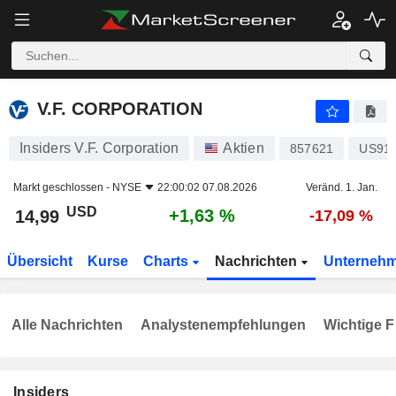
V.F. CORPORATION
14,99
$
+1,63 %
V.F. CORPORATION
Insiders V.F. Corporation
Aktien
857621
US91
Markt geschlossen -
NYSE
22:00:02 07.08.2026
Veränd. 1. Jan.
USD
+1,63 %
14,99
-17,09 %
Übersicht
Kurse
Charts
Nachrichten
Unterneh
Alle Nachrichten
Analystenempfehlungen
Wichtige F
Insiders