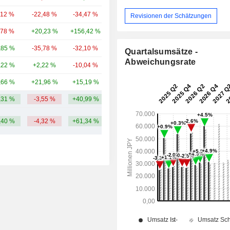
,12 %
-22,48 %
-34,47 %
72,53 Mrd.
Revisionen der Schätzungen
,78 %
+20,23 %
+156,42 %
49,83 Mrd.
,85 %
-35,78 %
-32,10 %
27,46 Mrd.
Quartalsumsätze -
Abweichungsrate
,22 %
+2,22 %
-10,04 %
7,53 Mrd.
,66 %
+21,96 %
+15,19 %
7,11 Mrd.
,31 %
-3,55 %
+40,99 %
88,1 Mrd.
,40 %
-4,32 %
+61,34 %