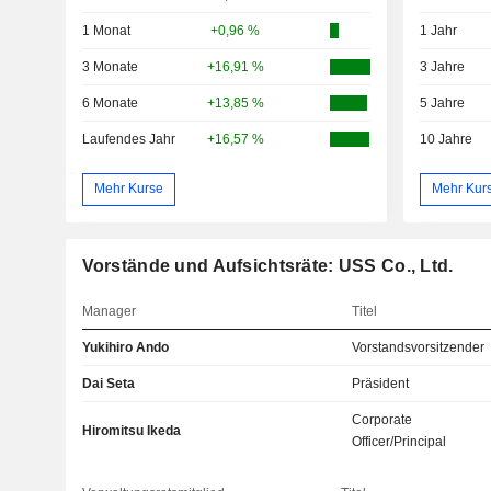
1 Monat
+0,96 %
1 Jahr
3 Monate
+16,91 %
3 Jahre
6 Monate
+13,85 %
5 Jahre
Laufendes Jahr
+16,57 %
10 Jahre
Mehr Kurse
Mehr Kur
Vorstände und Aufsichtsräte: USS Co., Ltd.
Manager
Titel
Yukihiro Ando
Vorstandsvorsitzender
Dai Seta
Präsident
Corporate
Hiromitsu Ikeda
Officer/Principal