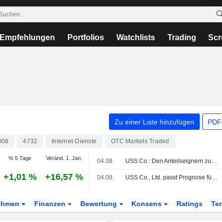
Empfehlungen
Portfolios
Watchlists
Trading
Scr
Zu einer Liste hinzufügen
PDF-
008
4732
Internet-Dienste
OTC Markets Traded
% 5 Tage
Veränd. 1. Jan.
04.08.
USS Co.: Den Anteilseignern zurechenbarer Gewinn im Geschäftsquartal Q1 um 7% gestiegen
+1,01 %
+16,57 %
04.08.
USS Co., Ltd. passt Prognose für das Konzernergebnis für die sechs Monate bis zum 30. September 2026 und das Geschäftsjahr bis zum 31. März 2027 an
ehmen
Finanzen
Bewertung
Konsens
Ratings
Te