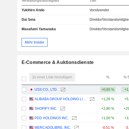
Verwaltungsratsmitglied
Titel
Yukihiro Ando
Vorsitzender
Dai Seta
Direktor/Vorstandsmitgli
Masafumi Yamanaka
Direktor/Vorstandsmitgli
Mehr Insider
E-Commerce & Auktionsdienste
Zu einer Liste hinzufügen
%
% 
USS CO., LTD.
+0,65 %
+1
ALIBABA GROUP HOLDING LIMITED
+1,26 %
+5
SHOPIFY INC.
+2,80 %
+29
PDD HOLDINGS INC.
+1,00 %
+3
MERCADOLIBRE, INC.
-0,51 %
-3