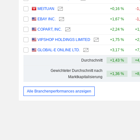
MEITUAN
+0,16 %
-1
EBAY INC.
+1,67 %
-1
COPART, INC.
+2,24 %
+1
VIPSHOP HOLDINGS LIMITED
+1,75 %
+2
GLOBAL-E ONLINE LTD.
+3,17 %
+7
Durchschnitt
+1,43 %
+4
Gewichteter Durchschnitt nach
+1,36 %
+8
Marktkapitalisierung
Alle Branchenperformances anzeigen