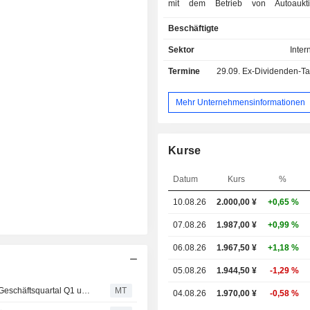
mit dem Betrieb von Autoaukt
Gebrauchtwagenhändlern als Mitgli
Beschäftigte
Verwaltung von Motorradaukti
Gebrauchtwagenhändlern als Mitgli
Sektor
Inter
Bereitstellung von Verbindungsdi
Termine
29.09.
Ex-Dividenden-Tag -
Autoauktionen über Satellitenfer
Internet, der Bereitstel
Gebrauchtwagen-Informationsdien
Mehr Unternehmensinformationen
Vermittlung von Landtranspo
ausgestellten Autos und erfolgreiche
Autoauktionen sowie der Bereitst
Kurse
Finanzdienstleistungen für Mitg
Autoauktionen. Das Segment An- u
Datum
Kurs
%
von Gebrauchtwagen beschäftigt si
An- und Verkauf von Gebraucht
10.08.26
2.000,00
¥
+0,65 %
unfallbetroffenen Fahrzeugen. D
Geschäft befasst sich mit dem Rec
07.08.26
1.987,00 ¥
+0,99 %
Gebrauchtwagen, der Bereitste
06.08.26
1.967,50 ¥
+1,18 %
Vermittlungsdienstleistu
Gebrauchtwagen, dem Verk
05.08.26
1.944,50 ¥
-1,29 %
Solaranlagen und Mietwagen s
USS Co.: Den Anteilseignern zurechenbarer Gewinn im Geschäftsquartal Q1 um 7% gestiegen
MT
04.08.26
1.970,00 ¥
-0,58 %
Produktion und dem Verkauf von 
Kunststoffen.