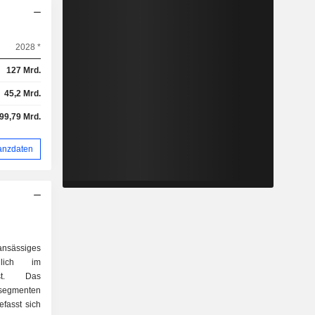
2028 *
127 Mrd.
45,2 Mrd.
-99,79 Mrd.
anzdaten
nsässiges
hlich im
ist. Das
ssegmenten
fasst sich