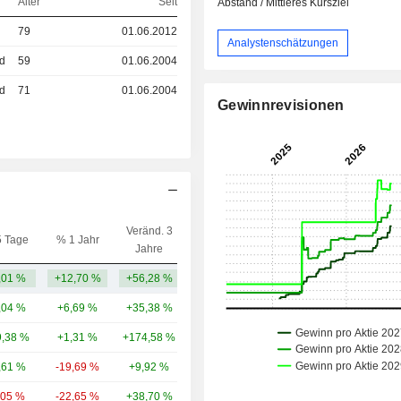
Alter
Seit
Abstand / Mittleres Kursziel
79
01.06.2012
Analystenschätzungen
ed
59
01.06.2004
ed
71
01.06.2004
Gewinnrevisionen
Veränd. 3
5 Tage
% 1 Jahr
Kap.($)
Jahre
,01 %
+12,70 %
+56,28 %
5,72 Mrd.
,04 %
+6,69 %
+35,38 %
293 Mrd.
,38 %
+1,31 %
+174,58 %
195 Mrd.
,61 %
-19,69 %
+9,92 %
131 Mrd.
,05 %
-22,65 %
+38,70 %
92,3 Mrd.