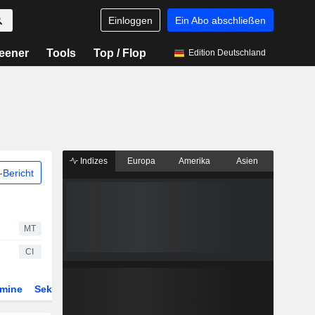
Einloggen
Ein Abo abschließen
eener
Tools
Top / Flop
Edition Deutschland
Indizes
Europa
Amerika
Asien
Bericht
MT
CI
rmine
Sektor
Derivate
ETFs