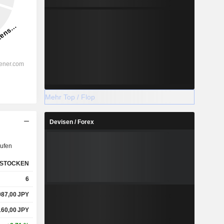
Mehr Top / Flop
Devisen / Forex
ufen
STOCKEN
6
987,00
JPY
160,00
JPY