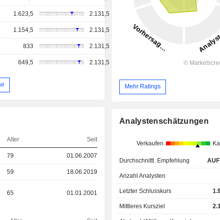
1.623,5
2.131,5
1.154,5
2.131,5
833
2.131,5
649,5
2.131,5
se
Mehr Ratings
Analystenschätzungen
Alter
Seit
Verkaufen
Ka
79
01.06.2007
Durchschnittl. Empfehlung
AUF
59
18.06.2019
Anzahl Analysten
Letzter Schlusskurs
1.
65
01.01.2001
Mittleres Kursziel
2.