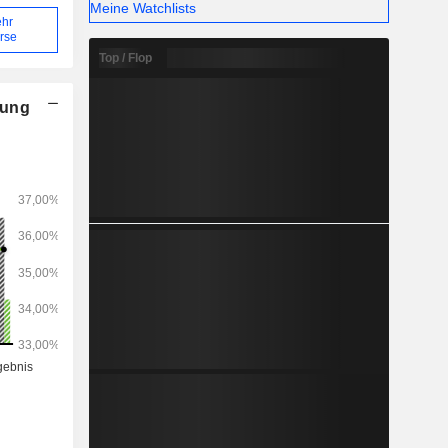
Meine Watchlists
hr
rse
Top / Flop
nung