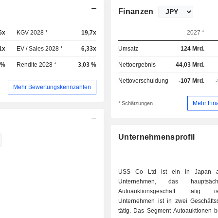
Finanzen
6x
KGV 2028 *
19,7x
2027 *
1x
EV / Sales 2028 *
6,33x
Umsatz
124 Mrd.
 %
Rendite 2028 *
3,03 %
Nettoergebnis
44,03 Mrd.
Nettoverschuldung
-107 Mrd.
Mehr Bewertungskennzahlen
Mehr Fin
* Schätzungen
Unternehmensprofil
USS Co Ltd ist ein in Japan a
Unternehmen, das hauptsäc
Autoauktionsgeschäft tätig 
Unternehmen ist in zwei Geschäft
tätig. Das Segment Autoauktionen be