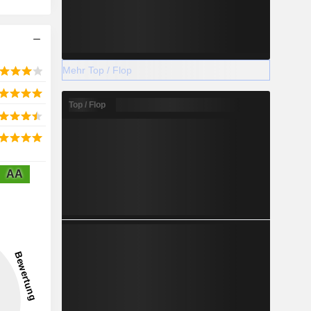
Mehr Top / Flop
Top / Flop
AA