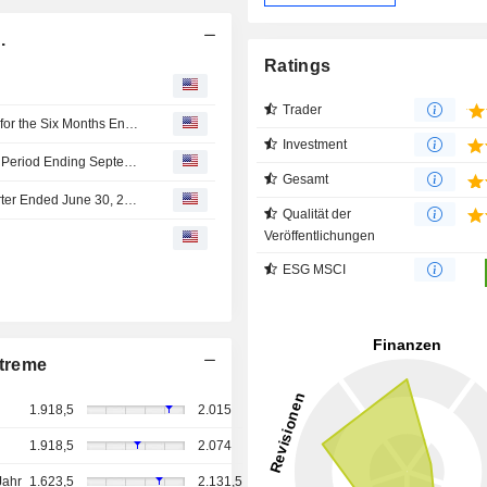
.
Ratings
Trader
USS Co., Ltd. Revises Consolidated Earnings Guidance for the Six Months Ending September 30, 2026 and Fiscal Year Ending March 31, 2027
Investment
USS Co., Ltd. Revises Dividend Guidance for the Interim Period Ending September 30, 2026 and Fiscal Year Ending March 31, 2027
Gesamt
USS Co., Ltd. Reports Earnings Results for the First Quarter Ended June 30, 2026
Qualität der
Veröffentlichungen
ESG MSCI
treme
1.918,5
2.015
1.918,5
2.074
Jahr
1.623,5
2.131,5