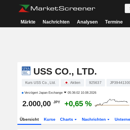
Märkte
Nachrichten
Analysen
Termine
USS CO., LTD.
Kurs USS Co., Ltd.
Aktien
925637
JP3944130
Verzögert
Japan Exchange
05:36:02 10.08.2026
2.000,00
+0,65 %
JPY
Übersicht
Kurse
Charts
Nachrichten
Untern