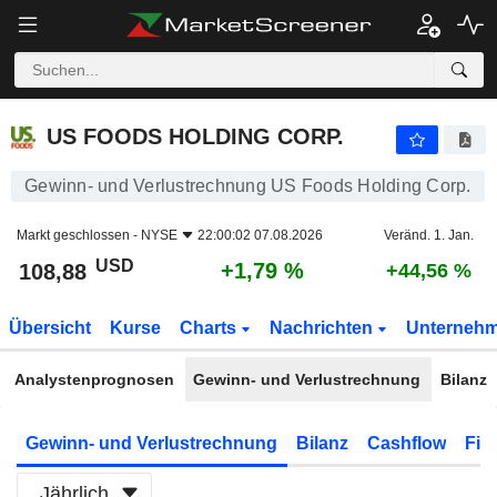
US FOODS HOLDING CORP.
108,88
$
+1,79 %
US FOODS HOLDING CORP.
Gewinn- und Verlustrechnung US Foods Holding Corp.
Markt geschlossen -
NYSE
22:00:02 07.08.2026
Veränd. 1. Jan.
USD
+1,79 %
108,88
+44,56 %
Übersicht
Kurse
Charts
Nachrichten
Unterneh
Analystenprognosen
Gewinn- und Verlustrechnung
Bilanz
Gewinn- und Verlustrechnung
Bilanz
Cashflow
Fin
Jährlich