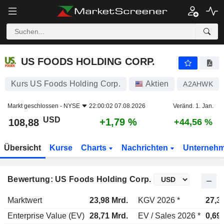
US FOODS HOLDING CORP.
108,88
$
+1,79 %
US FOODS HOLDING CORP.
Kurs US Foods Holding Corp.
Aktien
A2AHWK
Markt geschlossen -
NYSE
22:00:02 07.08.2026
Veränd. 1. Jan.
USD
+1,79 %
108,88
+44,56 %
Übersicht
Kurse
Charts
Nachrichten
Unterneh
Bewertung: US Foods Holding Corp.
Marktwert
23,98 Mrd.
KGV 2026 *
27,3
Enterprise Value (EV)
28,71 Mrd.
EV / Sales 2026 *
0,69