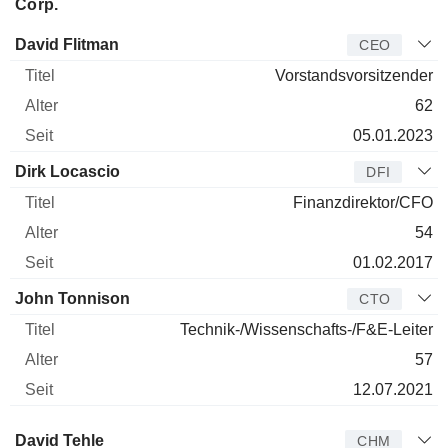
Corp.
Manager
Titel
Alter
Seit
David Flitman
CEO
Vorstandsvorsitzender
62
05.01.2023
Dirk Locascio
DFI
Finanzdirektor/CFO
54
01.02.2017
John Tonnison
CTO
Technik-/Wissenschafts-/F&E-Leiter
57
12.07.2021
Verwaltungsratsmitglied
Titel
Alter
Seit
David Tehle
CHM