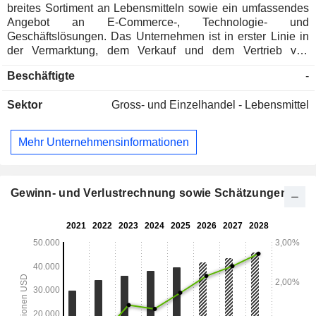
breites Sortiment an Lebensmitteln sowie ein umfassendes
Angebot an E-Commerce-, Technologie- und
Geschäftslösungen. Das Unternehmen ist in erster Linie in
der Vermarktung, dem Verkauf und dem Vertrieb von
frischen, tiefgekühlten und Trockenlebensmitteln sowie Non-
Beschäftigte
-
Food-Produkten an Gastronomiekunden in den gesamten
Vereinigten Staaten tätig. Zu seinen Produkten zählen
Sektor
Gross- und Einzelhandel - Lebensmittel
Fleisch und Meeresfrüchte, Trockenlebensmittel, gekühlte
und tiefgekühlte Lebensmittel, Milchprodukte, Einwegartikel
und Zubehör für die Gastronomie sowie Getränke. Zu den
Mehr Unternehmensinformationen
Kunden zählen unter anderem unabhängige Einzel- und
Kettenrestaurants, regionale Restaurantkonzepte, nationale
Restaurantketten, Krankenhäuser, Pflegeheime, Hotels und
Motels, Country Clubs, staatliche und militärische
Gewinn- und Verlustrechnung sowie Schätzungen
Einrichtungen, Hochschulen und Universitäten sowie
Einzelhandelsstandorte. Das Unternehmen betreibt ein
Netzwerk von über 70 Vertriebszentren und eine Flotte von
über 6.500 Lkw sowie rund 90 Cash-and-Carry-Standorte.