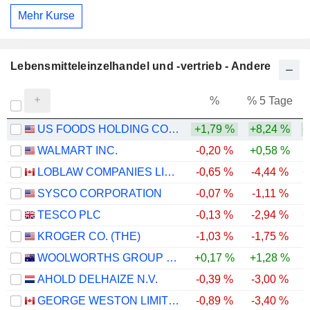
Mehr Kurse
Lebensmitteleinzelhandel und -vertrieb - Andere
%
% 5 Tage
%
US FOODS HOLDING CORP.
+1,79 %
+8,24 %
+
WALMART INC.
-0,20 %
+0,58 %
LOBLAW COMPANIES LIMITED
-0,65 %
-4,44 %
+
SYSCO CORPORATION
-0,07 %
-1,11 %
TESCO PLC
-0,13 %
-2,94 %
+
KROGER CO. (THE)
-1,03 %
-1,75 %
-
WOOLWORTHS GROUP LIMITED
+0,17 %
+1,28 %
+
AHOLD DELHAIZE N.V.
-0,39 %
-3,00 %
GEORGE WESTON LIMITED
-0,89 %
-3,40 %
+