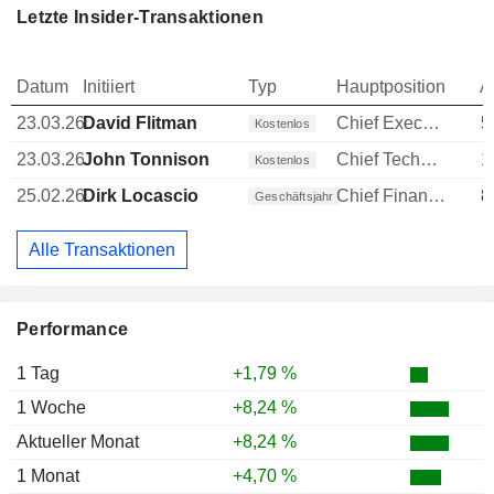
Letzte Insider-Transaktionen
Datum
Initiiert
Typ
Hauptposition
A
23.03.26
David Flitman
Chief Executive Officer (CEO)
5
Kostenlos
23.03.26
John Tonnison
Chief Technology Officer (CTO)
1
Kostenlos
25.02.26
Dirk Locascio
Chief Financial Officer (CFO)
8
Geschäftsjahr
Alle Transaktionen
Performance
1 Tag
+1,79 %
1 Woche
+8,24 %
Aktueller Monat
+8,24 %
1 Monat
+4,70 %