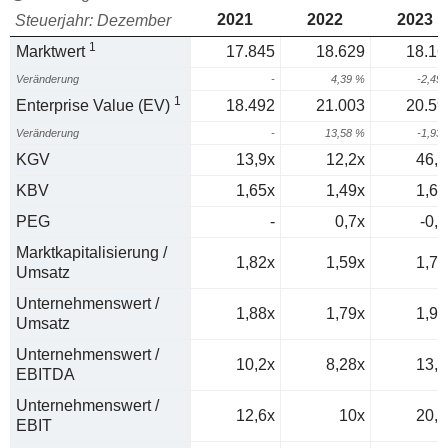
2021
2022
2023
Steuerjahr: Dezember
1
Marktwert
17.845
18.629
18.16
Veränderung
-
4,39 %
-2,49
1
Enterprise Value (EV)
18.492
21.003
20.59
Veränderung
-
13,58 %
-1,93
KGV
13,9x
12,2x
46,7
KBV
1,65x
1,49x
1,63
PEG
-
0,7x
-0,6
Marktkapitalisierung /
1,82x
1,59x
1,74
Umsatz
Unternehmenswert /
1,88x
1,79x
1,97
Umsatz
Unternehmenswert /
10,2x
8,28x
13,1
EBITDA
Unternehmenswert /
12,6x
10x
20,3
EBIT