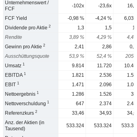
Unternehmenswert /
-102x
-23,6x
16,6
FCF
FCF Yield
-0,98 %
-4,24 %
6,03 
2
Dividende pro Aktie
1,3
1,5
1,
Rendite
3,89 %
4,29 %
4,4 
2
Gewinn pro Aktie
2,41
2,86
0,7
Ausschüttungsquote
53,9 %
52,4 %
205 
1
Umsatz
9.814
11.720
10.46
1
EBITDA
1.821
2.536
1.57
1
EBIT
1.471
2.096
1.01
1
Nettoergebnis
1.286
1.526
38
1
Nettoverschuldung
647
2.374
2.43
2
Referenzkurs
33,46
34,93
34,0
Anz. der Aktien (in
533.324
533.324
533.32
Tausend)