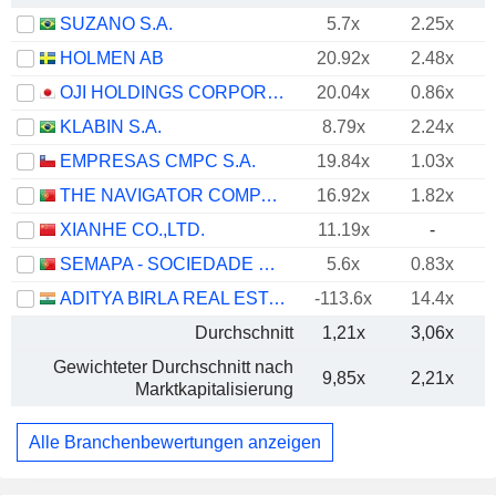
SUZANO S.A.
5.7x
2.25x
HOLMEN AB
20.92x
2.48x
OJI HOLDINGS CORPORATION
20.04x
0.86x
KLABIN S.A.
8.79x
2.24x
EMPRESAS CMPC S.A.
19.84x
1.03x
THE NAVIGATOR COMPANY, S.A.
16.92x
1.82x
XIANHE CO.,LTD.
11.19x
-
SEMAPA - SOCIEDADE DE INVESTIMENTO E GESTÃO, SGPS, S.A.
5.6x
0.83x
ADITYA BIRLA REAL ESTATE LIMITED
-113.6x
14.4x
-
Durchschnitt
1,21x
3,06x
Gewichteter Durchschnitt nach
9,85x
2,21x
Marktkapitalisierung
Alle Branchenbewertungen anzeigen