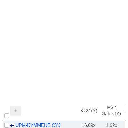
M
EV /
KGV (Y)
/
Sales (Y)
UPM-KYMMENE OYJ
16.69x
1.62x