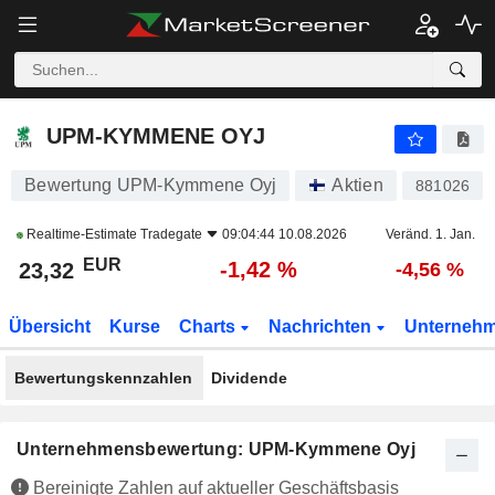
UPM-KYMMENE OYJ
23,32
€
-1,42 %
UPM-KYMMENE OYJ
Bewertung UPM-Kymmene Oyj
Aktien
881026
Realtime-Estimate
Tradegate
09:04:44 10.08.2026
Veränd. 1. Jan.
EUR
-1,42 %
23,32
-4,56 %
Übersicht
Kurse
Charts
Nachrichten
Unterneh
Bewertungskennzahlen
Dividende
Unternehmensbewertung: UPM-Kymmene Oyj
Bereinigte Zahlen auf aktueller Geschäftsbasis