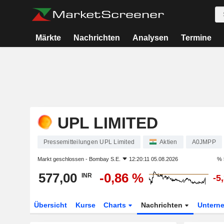
Märkte
Nachrichten
Analysen
Termine
UPL LIMITED
Pressemitteilungen UPL Limited
Aktien
A0JMPP
Markt geschlossen -
Bombay S.E.
12:20:11 05.08.2026
% 
577,00
-0,86 %
INR
-5
Übersicht
Kurse
Charts
Nachrichten
Untern