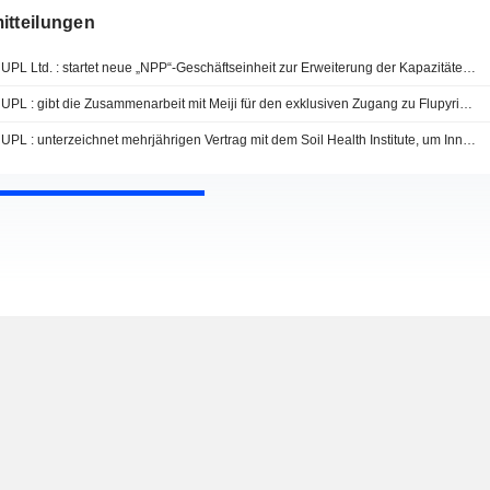
itteilungen
UPL Ltd. : startet neue „NPP“-Geschäftseinheit zur Erweiterung der Kapazitäten für Biolösungen für nachhaltige Landwirtschaft weltweit
UPL : gibt die Zusammenarbeit mit Meiji für den exklusiven Zugang zu Flupyrimin-Reis in Südostasien bekannt
UPL : unterzeichnet mehrjährigen Vertrag mit dem Soil Health Institute, um Innovationen in der Landwirtschaft zu fördern