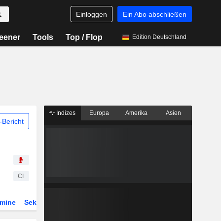
Einloggen
Ein Abo abschließen
eener
Tools
Top / Flop
Edition Deutschland
Indizes
Europa
Amerika
Asien
Bericht
CI
rmine
Sektor
Derivate
ETFs