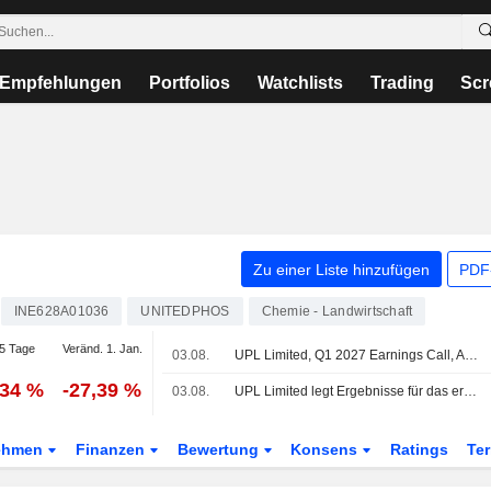
Empfehlungen
Portfolios
Watchlists
Trading
Scr
Zu einer Liste hinzufügen
PDF-
INE628A01036
UNITEDPHOS
Chemie - Landwirtschaft
5 Tage
Veränd. 1. Jan.
03.08.
UPL Limited, Q1 2027 Earnings Call, Aug 03, 2026
,34 %
-27,39 %
03.08.
UPL Limited legt Ergebnisse für das erste Quartal zum 30. Juni 2026 vor
ehmen
Finanzen
Bewertung
Konsens
Ratings
Te