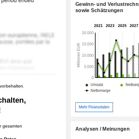
e period ended
Gewinn- und Verlustrech
sowie Schätzungen
 vorbehalten.
chalten,
Mehr Finanzdaten
!
r gesamten
Analysen / Meinungen
en Daten