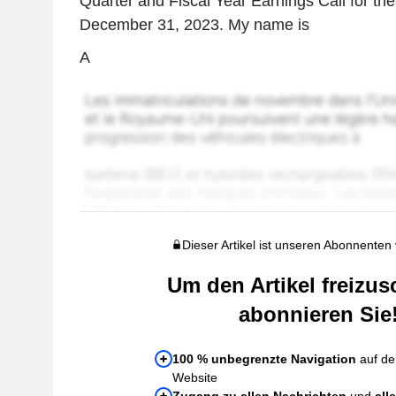
Quarter and Fiscal Year Earnings Call for th
December 31, 2023. My name is
A
Dieser Artikel ist unseren Abonnenten
Um den Artikel freizus
abonnieren Sie
100 % unbegrenzte Navigation
auf de
Website
Zugang zu allen Nachrichten
und
all