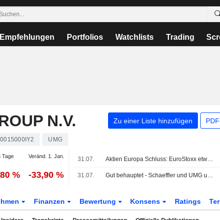
Empfehlungen
Portfolios
Watchlists
Trading
Scr
ROUP N.V.
Zu einer Liste hinzufügen
PDF-
0015000IY2
UMG
 Tage
Veränd. 1. Jan.
31.07.
Aktien Europa Schluss: EuroStoxx etwas höher - FTSE mit Rekord
,80 %
-33,90 %
31.07.
Gut behauptet - Schaeffler und UMG unter Druck
ehmen
Finanzen
Bewertung
Konsens
Ratings
Te