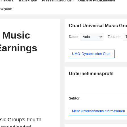
Insiders
Transkripte
Pressemitteilungen
Offizielle Publikationen
nalysen
Chart Universal Music Gro
l Music
Dauer
Zeitraum
Earnings
UMG: Dynamischer Chart
Unternehmensprofil
Sektor
Mehr Unternehmensinformationen
sic Group's Fourth