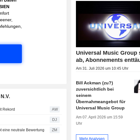
ASIEN
mfort
reener,
pfehlungen,
Universal Music Group 
ab, Abonnements enttä
Am 31. Juli 2026 um 10:45 Uhr
Bill Ackman (zu?)
zuversichtlich bei
seinem
 N.V.
Übernahmeangebot für
Universal Music Group
it Rekord
AW
Am 07. April 2026 um 15:59
DJ
Uhr
ZM
Mehr Analysen