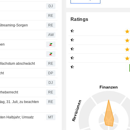
DJ
RE
Ratings
n Streaming-Sorgen
RE
AW
hen
o-Wachstum abschwächt
RE
cht
DP
DJ
rheberrecht
RE
ag, 31. Juli, zu beachten
RE
sten Halbjahr; Umsatz
MT