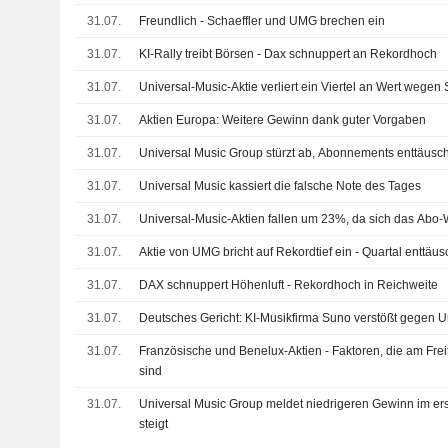
31.07.
Freundlich - Schaeffler und UMG brechen ein
31.07.
KI-Rally treibt Börsen - Dax schnuppert an Rekordhoch
31.07.
Universal-Music-Aktie verliert ein Viertel an Wert wege
31.07.
Aktien Europa: Weitere Gewinn dank guter Vorgaben
31.07.
Universal Music Group stürzt ab, Abonnements enttäusc
31.07.
Universal Music kassiert die falsche Note des Tages
31.07.
Universal-Music-Aktien fallen um 23%, da sich das Ab
31.07.
Aktie von UMG bricht auf Rekordtief ein - Quartal enttäus
31.07.
DAX schnuppert Höhenluft - Rekordhoch in Reichweite
31.07.
Deutsches Gericht: KI-Musikfirma Suno verstößt gegen U
31.07.
Französische und Benelux-Aktien - Faktoren, die am Freit
sind
31.07.
Universal Music Group meldet niedrigeren Gewinn im er
steigt