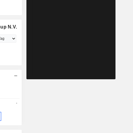
up N.V.
-