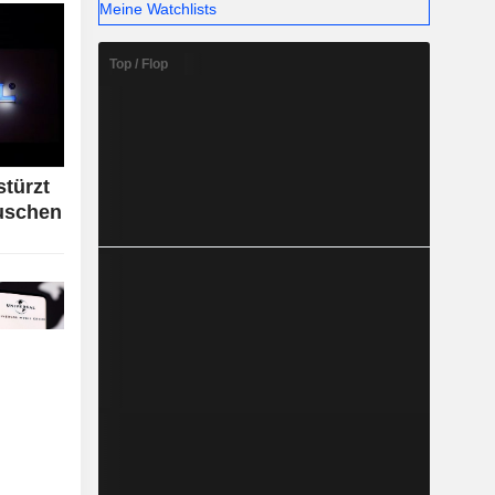
Meine Watchlists
Top / Flop
stürzt
uschen