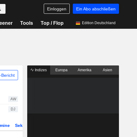
Einloggen
Ein Abo abschließen
eener
Tools
Top / Flop
Edition Deutschland
Indizes
Europa
Amerika
Asien
Bericht
AW
DJ
rmine
Sektor
Derivate
ETFs