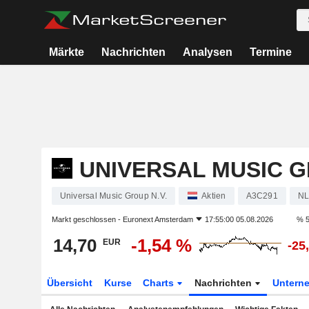
Märkte
Nachrichten
Analysen
Termine
UNIVERSAL MUSIC G
Universal Music Group N.V.
Aktien
A3C291
NL
Markt geschlossen -
Euronext Amsterdam
17:55:00 05.08.2026
% 5
14,70
-1,54 %
EUR
-25
Übersicht
Kurse
Charts
Nachrichten
Untern