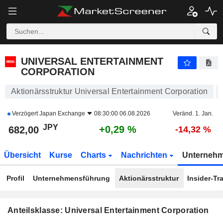
UNIVERSAL ENTERTAINMENT CORPORATION
682,00
¥
+0,29 %
UNIVERSAL ENTERTAINMENT
CORPORATION
Aktionärsstruktur Universal Entertainment Corporation
Verzögert
Japan Exchange
08:30:00 06.08.2026
Veränd. 1. Jan.
JPY
+0,29 %
682,00
-14,32 %
Übersicht
Kurse
Charts
Nachrichten
Unterneh
Profil
Unternehmensführung
Aktionärsstruktur
Insider-Tr
Anteilsklasse: Universal Entertainment Corporation