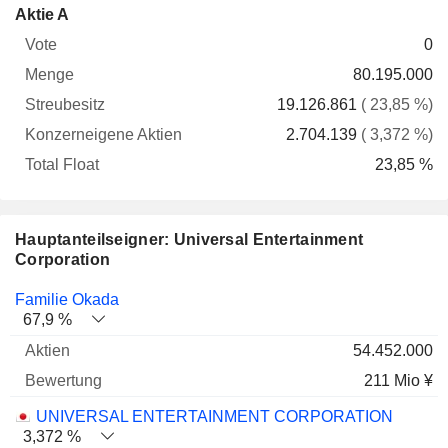
Konzerneigene
Total
Aktie A
Vote
Menge
Streubesitz
Aktien
Float
0
80.195.000
19.126.861
( 23,85 %)
2.704.139
( 3,372 %)
23,85 %
Hauptanteilseigner: Universal Entertainment
Corporation
Name
Aktien
%
Bewertung
Familie Okada
67,9 %
54.452.000
211 Mio ¥
UNIVERSAL ENTERTAINMENT CORPORATION
3,372 %