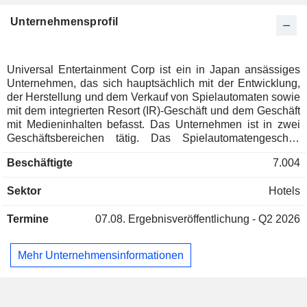
Unternehmensprofil
Universal Entertainment Corp ist ein in Japan ansässiges
Unternehmen, das sich hauptsächlich mit der Entwicklung,
der Herstellung und dem Verkauf von Spielautomaten sowie
mit dem integrierten Resort (IR)-Geschäft und dem Geschäft
mit Medieninhalten befasst. Das Unternehmen ist in zwei
Geschäftsbereichen tätig. Das Spielautomatengeschäft
befasst sich mit der Forschung, Entwicklung, Herstellung
Beschäftigte
7.004
und dem Verkauf von Pachislot-Automaten, Pachinko-
Automaten und Peripheriegeräten. Das IR-Geschäft betreibt
Sektor
Hotels
Kasinos, Hotels, Restaurants, Einzelhandel & Leasing,
Unterhaltung und Immobilienentwicklung auf den
Termine
07.08.
Ergebnisveröffentlichung - Q2 2026
Philippinen. Das Unternehmen ist auch im Geschäft mit
Medieninhalten tätig.
Mehr Unternehmensinformationen