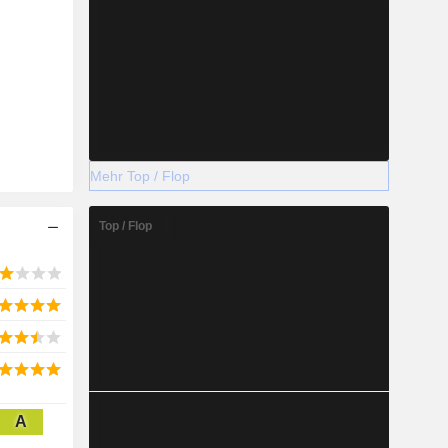
2028
Mehr Top / Flop
-5.834
-50,55 %
Top / Flop
-
2028
366
A
38,24 %