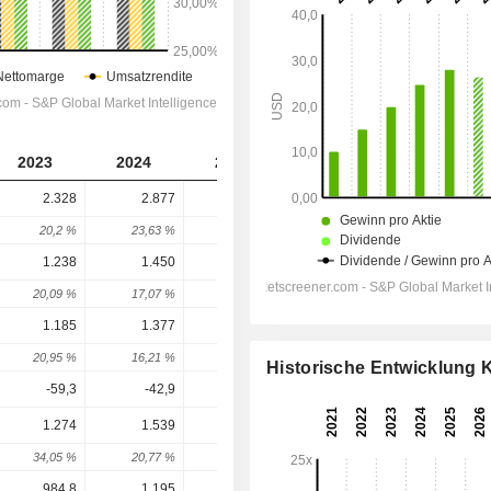
2023
2024
2025
2026
2027
2.328
2.877
3.183
3.145
3.509
20,2 %
23,63 %
10,61 %
-1,2 %
11,6 %
1.238
1.450
1.578
1.422
1.814
20,09 %
17,07 %
8,87 %
-9,89 %
27,59 %
1.185
1.377
1.492
1.327
1.601
20,95 %
16,21 %
8,39 %
-11,11 %
20,66 %
Historische Entwicklung
-59,3
-42,9
-19,5
-14,8
-17
1.274
1.539
1.714
1.482
1.713
34,05 %
20,77 %
11,36 %
-13,52 %
15,55 %
984,8
1.195
1.335
1.213
1.360