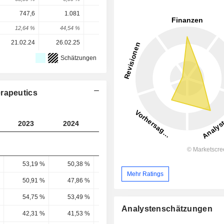
747,6
1.081
1.041
1.235
1.425
12,64 %
44,54 %
-3,69 %
18,63 %
15,44 %
21.02.24
26.02.25
25.02.26
-
-
Schätzungen
erapeutics
2023
2024
2025
2026
2027
53,19 %
50,38 %
49,58 %
45,22 %
51,7 
Mehr Ratings
50,91 %
47,86 %
46,89 %
42,19 %
45,61 
54,75 %
53,49 %
53,85 %
47,14 %
48,8 
Analystenschätzungen
42,31 %
41,53 %
41,94 %
38,57 %
38,76 