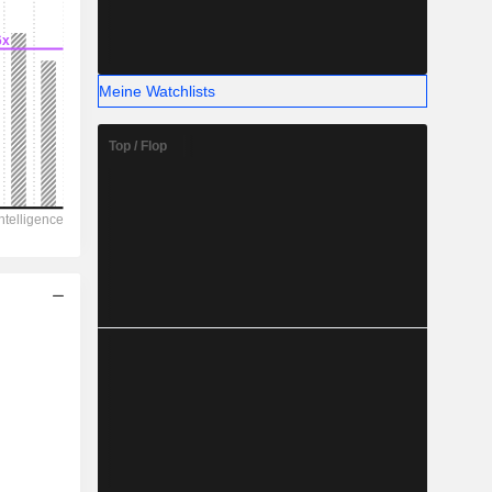
19,8 %
-
Meine Watchlists
Top / Flop