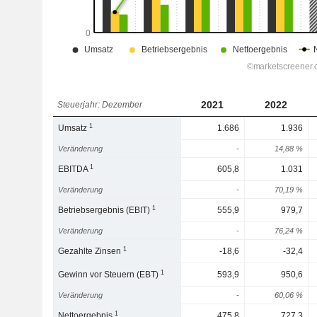
2021
2022
Steuerjahr: Dezember
1
Umsatz
1.686
1.936
Veränderung
-
14,88 %
1
EBITDA
605,8
1.031
Veränderung
-
70,19 %
1
Betriebsergebnis (EBIT)
555,9
979,7
Veränderung
-
76,24 %
1
Gezahlte Zinsen
-18,6
-32,4
1
Gewinn vor Steuern (EBT)
593,9
950,6
Veränderung
-
60,06 %
1
Nettoergebnis
475,8
727,3