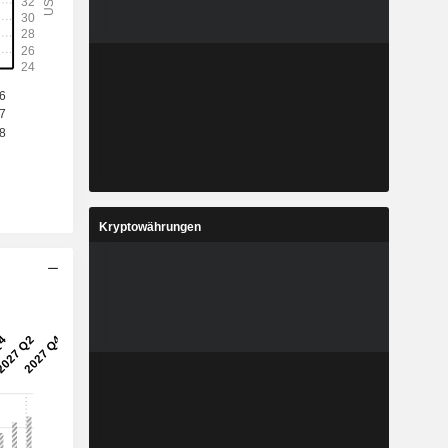
1
-
%
-
-
-
-
-
7
269,9
%
28,12 %
Kryptowährungen
8
34,82
%
18,92 %
1
42.891
-
-