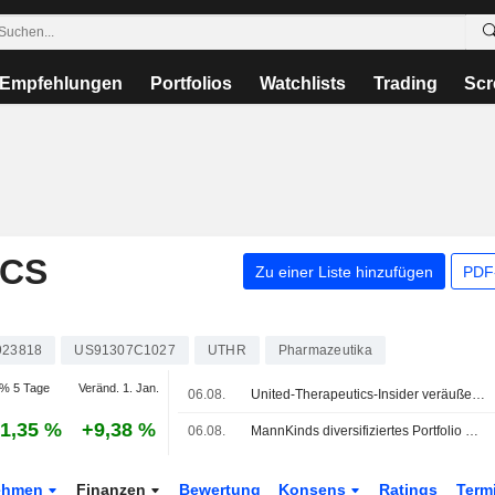
Empfehlungen
Portfolios
Watchlists
Trading
Scr
ICS
Zu einer Liste hinzufügen
PDF-
923818
US91307C1027
UTHR
Pharmazeutika
% 5 Tage
Veränd. 1. Jan.
06.08.
United-Therapeutics-Insider veräußerte Aktien im Wert von 4.927.985 USD, wie aus einer aktuellen SEC-Meldung hervorgeht
1,35 %
+9,38 %
06.08.
MannKinds diversifiziertes Portfolio dürfte im zweiten Halbjahr zu höheren Erlösen führen, sagt Wedbush
ehmen
Finanzen
Bewertung
Konsens
Ratings
Term