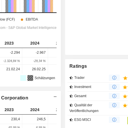
2023
2024
2025
2026
2027
-2.294
-2.967
-2.920
-3.130
-3.875
-1.324,84 %
-29,34 %
1,58 %
-7,19 %
-23,8 %
Ratings
21.02.24
26.02.25
25.02.26
-
-
Trader
Schätzungen
Investment
Gesamt
s Corporation
Qualität der
2023
2024
2025
2026
2027
Veröffentlichungen
230,4
246,5
520,5
320,3
264,8
ESG MSCI
65,99 %
6,99 %
111,16 %
-38,46 %
-17,34 %