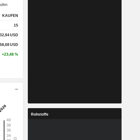
%
45,74 %
ufen
%
112,18 %
KAUFEN
15
32,94
USD
%
-
58,08
USD
%
16,13 %
+23,48 %
-
-
-
-
Rohstoffe
%
9,16 %
%
16,97 %
%
20,02 %