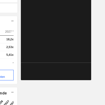
2027 *
18,2x
2,53x
5,41x
-
hlen
ende