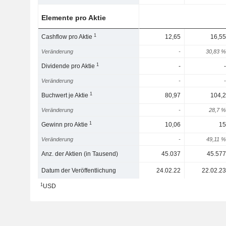
Elemente pro Aktie
1
Cashflow pro Aktie
12,65
16,55
Veränderung
-
30,83 %
1
Dividende pro Aktie
-
-
Veränderung
-
-
1
Buchwert je Aktie
80,97
104,2
Veränderung
-
28,7 %
1
Gewinn pro Aktie
10,06
15
Veränderung
-
49,11 %
Anz. der Aktien (in Tausend)
45.037
45.577
Datum der Veröffentlichung
24.02.22
22.02.23
1
USD