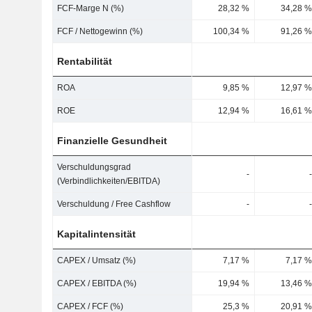
FCF-Marge N (%)
28,32 %
34,28 %
FCF / Nettogewinn (%)
100,34 %
91,26 %
Rentabilität
ROA
9,85 %
12,97 %
ROE
12,94 %
16,61 %
Finanzielle Gesundheit
Verschuldungsgrad
-
-
(Verbindlichkeiten/EBITDA)
Verschuldung / Free Cashflow
-
-
Kapitalintensität
CAPEX / Umsatz (%)
7,17 %
7,17 %
CAPEX / EBITDA (%)
19,94 %
13,46 %
CAPEX / FCF (%)
25,3 %
20,91 %