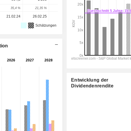
35,4 %
21,35 %
11,68 %
-9,13 %
12,16 %
21.02.24
26.02.25
25.02.26
-
-
Schätzungen
tion
Entwicklung der
Dividendenrendite