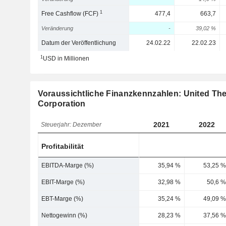
1
Free Cashflow (FCF)
477,4
663,7
Veränderung
-
39,02 %
Datum der Veröffentlichung
24.02.22
22.02.23
1
USD in Millionen
Voraussichtliche Finanzkennzahlen: United Th
Corporation
2021
2022
Steuerjahr: Dezember
Profitabilität
EBITDA-Marge (%)
35,94 %
53,25 %
EBIT-Marge (%)
32,98 %
50,6 %
EBT-Marge (%)
35,24 %
49,09 %
Nettogewinn (%)
28,23 %
37,56 %