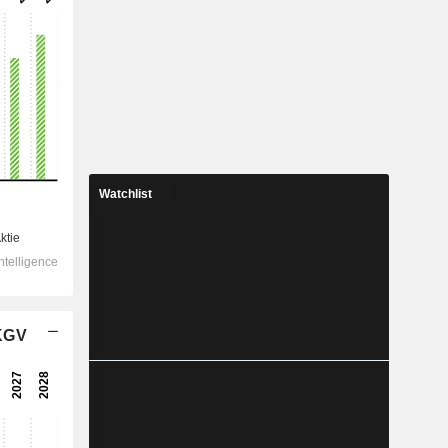
2028
3.996
Watchlist
13,87 %
2.157
18,86 %
1.923
20,15 %
 KGV
-17,25
1.982
15,71 %
1.630