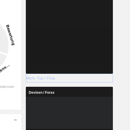
1.828
28,26 %
-
2028
Mehr Top / Flop
Devisen / Forex
%
53,97 %
%
48,13 %
%
49,59 %
%
40,78 %