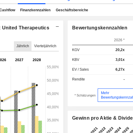
Cashflow
Finanzkennzahlen
Geschäftsbereiche
: United Therapeutics
Bewertungskennzahlen
2026 *
Jährlich
Vierteljährlich
KGV
20,2x
KBV
3,01x
EV / Sales
6,27x
Rendite
-
Mehr
* Schätzungen
Bewertungskennza
Gewinn pro Aktie & Divid