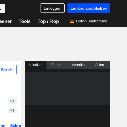
Einloggen
Ein Abo abschließen
eener
Tools
Top / Flop
Edition Deutschland
Indizes
Europa
Amerika
Asien
Bericht
MT
MT
ine
Sektor
Derivate
ETFs