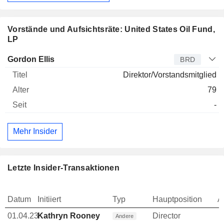
Vorstände und Aufsichtsräte: United States Oil Fund,
LP
Verwaltungsratsmitglied
Titel
Alter
Seit
Gordon Ellis
BRD
Direktor/Vorstandsmitglied
79
-
Mehr Insider
Letzte Insider-Transaktionen
Datum
Initiiert
Typ
Hauptposition
A
01.04.23
Kathryn Rooney
Director
Andere