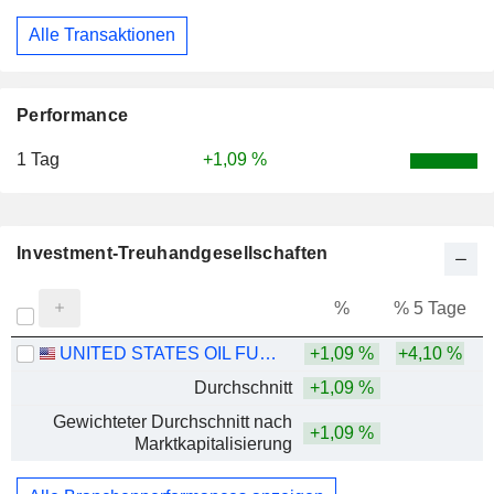
Alle Transaktionen
Performance
1 Tag
+1,09 %
Investment-Treuhandgesellschaften
%
% 5 Tage
%
UNITED STATES OIL FUND, LP
+1,09 %
+4,10 %
Durchschnitt
+1,09 %
Gewichteter Durchschnitt nach
+1,09 %
Marktkapitalisierung