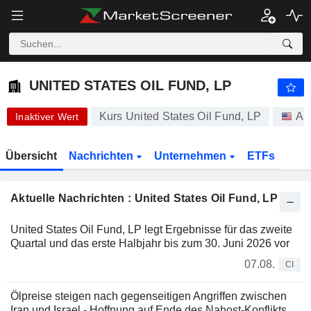
UNITED STATES OIL FUND, LP
40,89
$
+1,09 %
UNITED STATES OIL FUND, LP
Kurs United States Oil Fund, LP
Ak
Inaktiver Wert
Übersicht
Nachrichten
Unternehmen
ETFs
Aktuelle Nachrichten : United States Oil Fund, LP
United States Oil Fund, LP legt Ergebnisse für das zweite
Quartal und das erste Halbjahr bis zum 30. Juni 2026 vor
07.08.
CI
Ölpreise steigen nach gegenseitigen Angriffen zwischen
Iran und Israel - Hoffnung auf Ende des Nahost-Konflikts