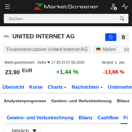
UNITED INTERNET AG
23,90
€
+1,44 %
UNITED INTERNET AG
Finanzkennzahlen United Internet AG
Aktien
508
Markt geschlossen -
Xetra
17:35:15 07.08.2026
Veränd. 1. Jan.
EUR
+1,44 %
23,90
-13,66 %
Übersicht
Kurse
Charts
Nachrichten
Unterneh
Analystenprognosen
Gewinn- und Verlustrechnung
Bilanz
Gewinn- und Verlustrechnung
Bilanz
Cashflow
Fin
Jährlich