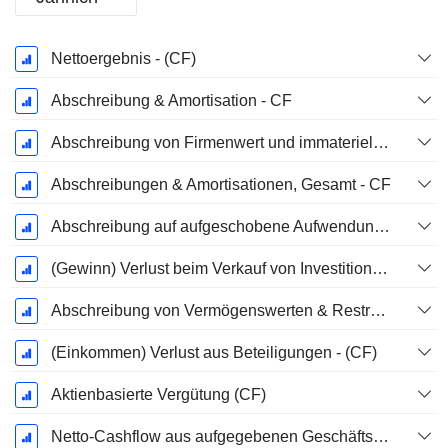
Ende d.
Nettoergebnis - (CF)
Geschäftsjahres:
Dezember
Abschreibung & Amortisation - CF
Abschreibung von Firmenwert und immateriellen Vermögenswerten - (CF) - (Modellspezifisch)
Abschreibungen & Amortisationen, Gesamt - CF
Abschreibung auf aufgeschobene Aufwendungen, Gesamt - (CF)
(Gewinn) Verlust beim Verkauf von Investitionen - (CF)
Abschreibung von Vermögenswerten & Restrukturierungskosten
(Einkommen) Verlust aus Beteiligungen - (CF)
Aktienbasierte Vergütung (CF)
Netto-Cashflow aus aufgegebenen Geschäftsbereichen