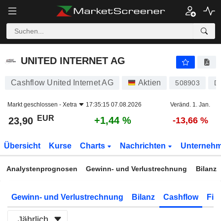
UNITED INTERNET AG
23,90
€
+1,44 %
UNITED INTERNET AG
Cashflow United Internet AG
Aktien
508903
D
Markt geschlossen -
Xetra
17:35:15 07.08.2026
Veränd. 1. Jan.
EUR
+1,44 %
23,90
-13,66 %
Übersicht
Kurse
Charts
Nachrichten
Unterneh
Analystenprognosen
Gewinn- und Verlustrechnung
Bilanz
Gewinn- und Verlustrechnung
Bilanz
Cashflow
Fin
Jährlich