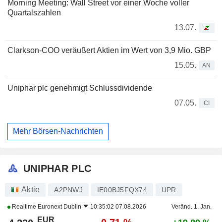
Morning Meeting: Wall Street vor einer Woche voller
Quartalszahlen
13.07.
Clarkson-COO veräußert Aktien im Wert von 3,9 Mio. GBP
15.05.
AN
Uniphar plc genehmigt Schlussdividende
07.05.
CI
Mehr Börsen-Nachrichten
UNIPHAR PLC
Aktie
A2PNWJ
IE00BJ5FQX74
UPR
Realtime
Euronext Dublin
10:35:02 07.08.2026
Veränd. 1. Jan.
EUR