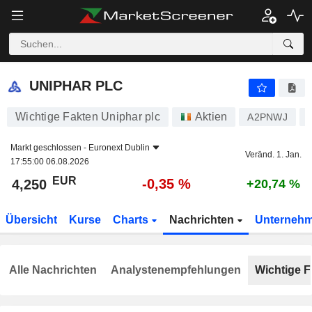
UNIPHAR PLC
4,250
€
-0,35 %
UNIPHAR PLC
Wichtige Fakten Uniphar plc
Aktien
A2PNWJ
Markt geschlossen -
Euronext Dublin
Veränd. 1. Jan.
17:55:00 06.08.2026
EUR
-0,35 %
4,250
+20,74 %
Übersicht
Kurse
Charts
Nachrichten
Unterneh
Alle Nachrichten
Analystenempfehlungen
Wichtige F