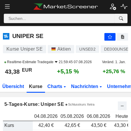
UNIPER SE
43,38
UNIPER SE
Kurse Uniper SE
Aktien
UNSE02
DE000UNSE0
Realtime-Estimate
Tradegate
21:59:45 07.08.2026
Veränd. 1. Jan.
EUR
+5,15 %
43,38
+25,76 %
Übersicht
Kurse
Charts
Nachrichten
Unterneh
5-Tages-Kurse: Uniper SE
Schlusskurs Xetra
04.08.2026
05.08.2026
06.08.2026
Heute
Kurs
42,40 €
42,65 €
43,50 €
43,30 €