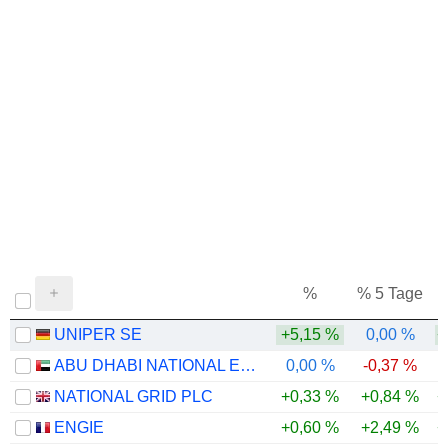
%
% 5 Tage
%
UNIPER SE
+5,15 %
0,00 %
+
ABU DHABI NATIONAL ENERGY COMPANY
0,00 %
-0,37 %
-
NATIONAL GRID PLC
+0,33 %
+0,84 %
+
ENGIE
+0,60 %
+2,49 %
+