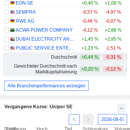
EON SE
+0,40 %
+1,09 %
+
SEMPRA
-0,57 %
-4,97 %
RWE AG
-0,46 %
-0,07 %
+
ACWA POWER COMPANY
-4,12 %
+2,88 %
-
DUBAI ELECTRICITY AND WATER AUTHORITY
+1,45 %
+2,95 %
PUBLIC SERVICE ENTERPRISE GROUP, INC.
+1,23 %
-1,51 %
-
Durchschnitt
+0,44 %
-0,31 %
Gewichteter Durchschnitt nach
+0,20 %
-0,12 %
Marktkapitalisierung
Alle Branchenperformances anzeigen
Vergangene Kurse: Uniper SE
Datum
Eröffnung
Hoch
Tief
Schlusskurs
Volume