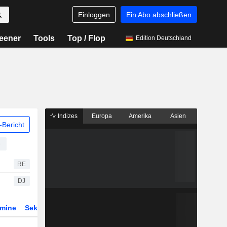
Einloggen
Ein Abo abschließen
eener
Tools
Top / Flop
Edition Deutschland
Indizes
Europa
Amerika
Asien
Bericht
e
RE
DJ
rmine
Sektor
ETFs