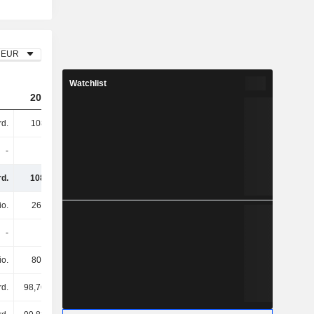
EUR
Watchlist
2023
2024
2025
d.
108 Mrd.
69,75 Mrd.
61,09 Mrd.
-
-
-
-
d.
108 Mrd.
69,75 Mrd.
61,09 Mrd.
io.
265 Mio.
241 Mio.
194 Mio.
-
-
-
-
io.
806 Mio.
610 Mio.
529 Mio.
d.
98,76 Mrd.
66,63 Mrd.
59,8 Mrd.