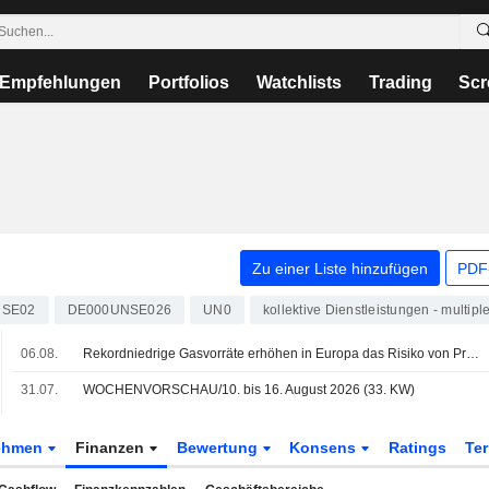
Empfehlungen
Portfolios
Watchlists
Trading
Scr
Zu einer Liste hinzufügen
PDF-
SE02
DE000UNSE026
UN0
kollektive Dienstleistungen - multipl
06.08.
Rekordniedrige Gasvorräte erhöhen in Europa das Risiko von Preissprüngen
31.07.
WOCHENVORSCHAU/10. bis 16. August 2026 (33. KW)
ehmen
Finanzen
Bewertung
Konsens
Ratings
Te