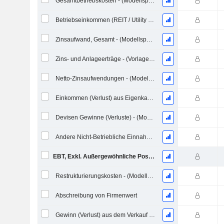
Gesamtbetriebskosten - (Modellspezifisch)
Betriebseinkommen (REIT / Utility Vorlage)
Zinsaufwand, Gesamt - (Modellspezifisch)
Zins- und Anlageerträge - (Vorlagenspezifisch)
Netto-Zinsaufwendungen - (Modellspezifisch)
Einkommen (Verlust) aus Eigenkapitalinvestitionen - (Modellspezifisch)
Devisen Gewinne (Verluste) - (Modellspezifisch)
Andere Nicht-Betriebliche Einnahmen (Aufwendungen) - (Modellspezifisch)
EBT, Exkl. Außergewöhnliche Posten - (Modellspezifisch)
Restrukturierungskosten - (Modellspezifisch)
Abschreibung von Firmenwert
Gewinn (Verlust) aus dem Verkauf von Investitionen - (Vorlagenspezifisch)