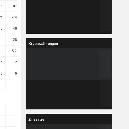
io.
877 Mio.
779 Mio.
-361 Mio.
rd.
-749 Mio.
475 Mio.
99 Mio.
io.
469 Mio.
-144 Mio.
51 Mio.
rd.
-280 Mio.
331 Mio.
150 Mio.
Kryptowährungen
rd.
5,21 Mrd.
1,4 Mrd.
687 Mio.
io.
25 Mio.
12 Mio.
10 Mio.
io.
67 Mio.
52 Mio.
50 Mio.
-
-
-
-
-
-
-
-
Zinssätze
-
-
-
-