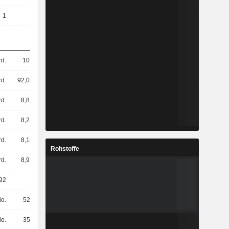
1
1
1
1
d.
102 Mrd.
67,14 Mrd.
57,32 Mrd.
d.
92,07 Mrd.
30,75 Mrd.
15,34 Mrd.
rd.
8,87 Mrd.
2,75 Mrd.
964 Mio.
rd.
8,24 Mrd.
2,3 Mrd.
593 Mio.
rd.
8,18 Mrd.
2,27 Mrd.
567 Mio.
Rohstoffe
rd.
8,93 Mrd.
2,78 Mrd.
996 Mio.
,92
8,61
83,45
-17,37
io.
521 Mio.
588 Mio.
-397 Mio.
io.
356 Mio.
191 Mio.
36 Mio.