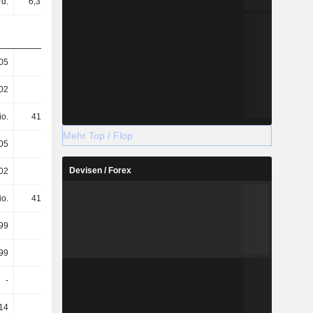
rd.
6,31 Mrd.
297 Mio.
1,4 Mrd.
05
15,15
0,71
3,35
02
15,15
0,71
3,35
io.
416 Mio.
416 Mio.
416 Mio.
Mehr Top / Flop
05
15,15
0,71
3,35
Devisen / Forex
02
15,15
0,71
3,35
io.
416 Mio.
416 Mio.
416 Mio.
99
12,5
3,36
1,65
99
12,5
3,36
1,65
-
-
-
0,72
,14
-
-
-