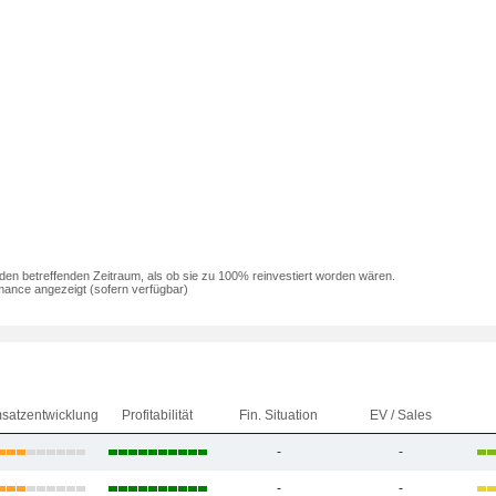
den betreffenden Zeitraum, als ob sie zu 100% reinvestiert worden wären.
mance angezeigt (sofern verfügbar)
satzentwicklung
Profitabilität
Fin. Situation
EV / Sales
-
-
-
-