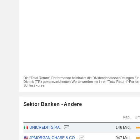
Die "Total Return" Performance beinhaltet die Dividendenausschüttungen für 
Die mit (TR) gekennzeichneten Werte werden mit ihrer "Total Return"-Perfor
Schlusskurse
Sektor Banken - Andere
Kap.
Um
UNICREDIT S.P.A.
146 Mrd.
JPMORGAN CHASE & CO.
947 Mrd.