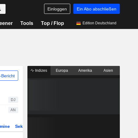
Einloggen
Ein Abo abschließen
eener
Tools
Top / Flop
Edition Deutschland
Indizes
Europa
Amerika
Asien
Bericht
DJ
AN
rmine
Sektor
Derivate
ETFs