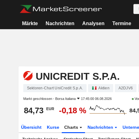
Märkte
Nachrichten
Analysen
Termine
UNICREDIT S.P.A.
Sektoren-Chart UniCredit S.p.A.
Aktien
A2DJV6
Markt geschlossen -
Borsa Italiana
17:45:00 06.08.2026
Vor
84,73
-0,18 %
EUR
84,
Übersicht
Kurse
Charts
Nachrichten
Untern