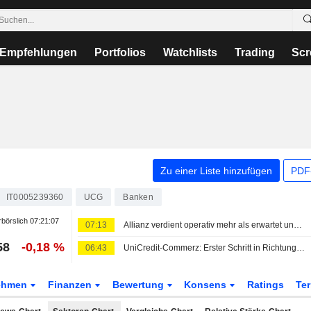
Empfehlungen
Portfolios
Watchlists
Trading
Scr
Zu einer Liste hinzufügen
PDF-
IT0005239360
UCG
Banken
börslich
07:21:07
07:13
Allianz verdient operativ mehr als erwartet und bestätigt Ausblick
58
-0,18 %
06:43
UniCredit-Commerz: Erster Schritt in Richtung EU-Bankenkonsolidierung
ehmen
Finanzen
Bewertung
Konsens
Ratings
Te