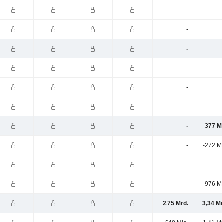
-
-
-
-
-
-
-
377 M
-
-272 M
-
-
976 M
2,75 Mrd.
3,34 M