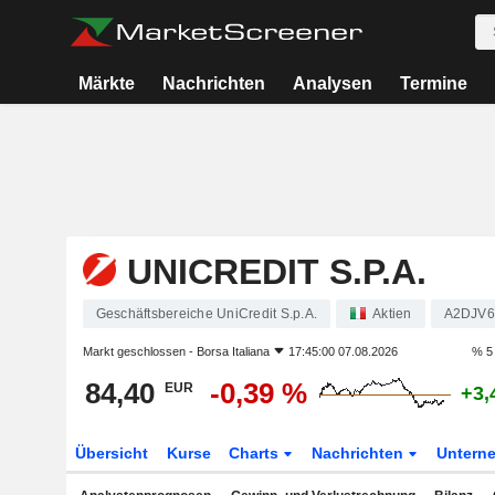
Märkte
Nachrichten
Analysen
Termine
UNICREDIT S.P.A.
Geschäftsbereiche UniCredit S.p.A.
Aktien
A2DJV6
Markt geschlossen -
Borsa Italiana
17:45:00 07.08.2026
% 5
84,40
-0,39 %
EUR
+3,
Übersicht
Kurse
Charts
Nachrichten
Untern