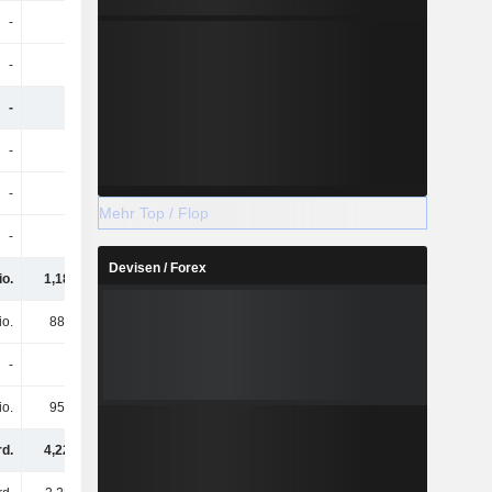
-
-
-
196 Mio.
-
-
-
3,1 Mrd.
-
-
-
2,58 Mrd.
-
-
-
1,46 Mrd.
-
-
-
37 Mio.
Mehr Top / Flop
-
-
-
1,59 Mrd.
Devisen / Forex
io.
1,18 Mrd.
1,44 Mrd.
1,28 Mrd.
io.
886 Mio.
719 Mio.
1,08 Mrd.
-
-
-
37 Mio.
io.
955 Mio.
1,07 Mrd.
900 Mio.
rd.
4,22 Mrd.
4,29 Mrd.
-