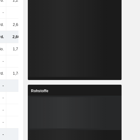
rd.
2,23 Mrd.
2,45 Mrd.
-
-
-
-
-
rd.
2,64 Mrd.
2,72 Mrd.
-
rd.
2,66 Mrd.
2,89 Mrd.
-
io.
1,71 Mrd.
1,83 Mrd.
-
-
-
-
-
rd.
1,74 Mrd.
1,97 Mrd.
-
-
-
-
-
Rohstoffe
-
-
-
-
-
-
-
-
-
-
-
-
-
-
-
-