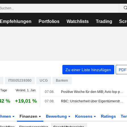
Empfehlungen
Portfolios
Watchlists
Trading
Scr
Zu einer Liste hinzufügen
PDF-
IT0005239360
UCG
Banken
 Tage
Veränd. 1. Jan.
07.08.
Positive Woche für den MIB; Avio top performer, Stellantis schwächer
42 %
+19,01 %
07.08.
RBC: Unsicherheit über Eigentümerstruktur überschattet Commerzbanks langfristige Strategie; Prognosen angepasst
ehmen
Finanzen
Bewertung
Konsens
Ratings
Te