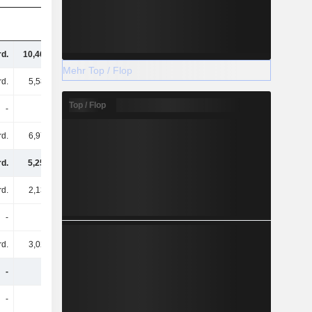
rd.
10,46 Mrd.
10,85 Mrd.
10,56 Mrd.
Mehr Top / Flop
rd.
5,58 Mrd.
6,17 Mrd.
6,38 Mrd.
Top / Flop
-
-
-
221 Mio.
rd.
6,97 Mrd.
7,44 Mrd.
7,18 Mrd.
rd.
5,25 Mrd.
5,19 Mrd.
5,2 Mrd.
rd.
2,13 Mrd.
2,79 Mrd.
2,99 Mrd.
-
-
-
68 Mio.
rd.
3,02 Mrd.
3,24 Mrd.
3,38 Mrd.
-
-
-
4,65 Mrd.
-
-
-
2,73 Mrd.