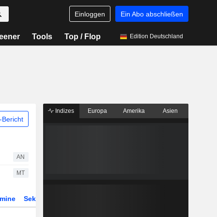
Einloggen
Ein Abo abschließen
eener
Tools
Top / Flop
Edition Deutschland
Indizes
Europa
Amerika
Asien
Bericht
AN
MT
rmine
Sektor
Derivate
ETFs