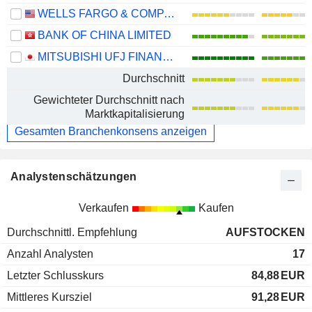
WELLS FARGO & COMPANY
BANK OF CHINA LIMITED
MITSUBISHI UFJ FINANCIAL GROUP, INC.
Durchschnitt
Gewichteter Durchschnitt nach
Marktkapitalisierung
Gesamten Branchenkonsens anzeigen
Analystenschätzungen
Verkaufen
Kaufen
Durchschnittl. Empfehlung
AUFSTOCKEN
Anzahl Analysten
17
Letzter Schlusskurs
84,88
EUR
Mittleres Kursziel
91,28
EUR