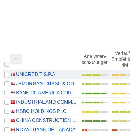
Verlauf d
Analysten-
Empfehlu
schätzungen
4M
UNICREDIT S.P.A.
JPMORGAN CHASE & CO.
BANK OF AMERICA CORPORATION
INDUSTRIAL AND COMMERCIAL BANK OF CHINA LIMITED
HSBC HOLDINGS PLC
CHINA CONSTRUCTION BANK CORPORATION
ROYAL BANK OF CANADA