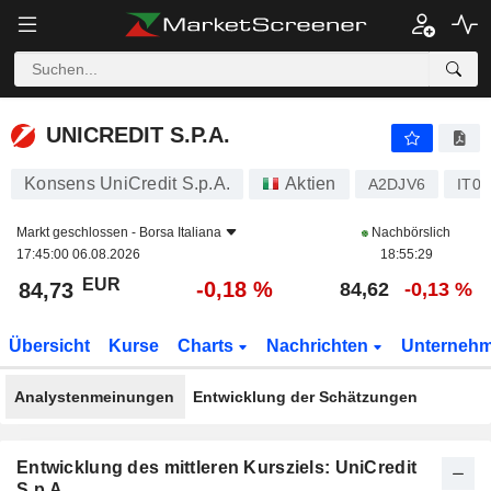
UNICREDIT S.P.A.
84,73
€
-0,18 %
UNICREDIT S.P.A.
Konsens UniCredit S.p.A.
Aktien
A2DJV6
IT0
Markt geschlossen -
Borsa Italiana
Nachbörslich
17:45:00 06.08.2026
18:55:29
EUR
-0,18 %
84,73
84,62
-0,13 %
Übersicht
Kurse
Charts
Nachrichten
Unterneh
Analystenmeinungen
Entwicklung der Schätzungen
Entwicklung des mittleren Kursziels: UniCredit
S.p.A.