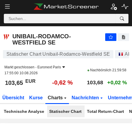
UNIBAIL-RODAMCO-WESTFIELD SE
103,65
€
-0,62 %
UNIBAIL-RODAMCO-
WESTFIELD SE
Statischer Chart Unibail-Rodamco-Westfield SE
Akt
Markt geschlossen -
Euronext Paris
Nachbörslich
21:59:58
17:55:00 10.08.2026
EUR
-0,62 %
103,65
103,68
+0,02 %
Übersicht
Kurse
Charts
Nachrichten
Unterneh
Technische Analyse
Statischer Chart
Total Return-Chart
N