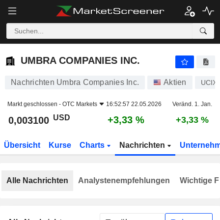
UMBRA COMPANIES INC.
0,003100
$
+3,33 %
UMBRA COMPANIES INC.
Nachrichten Umbra Companies Inc.
Aktien
UCIX
Markt geschlossen -
OTC Markets
16:52:57 22.05.2026
Veränd. 1. Jan.
USD
+3,33 %
0,003100
+3,33 %
Übersicht
Kurse
Charts
Nachrichten
Unterneh
Alle Nachrichten
Analystenempfehlungen
Wichtige F