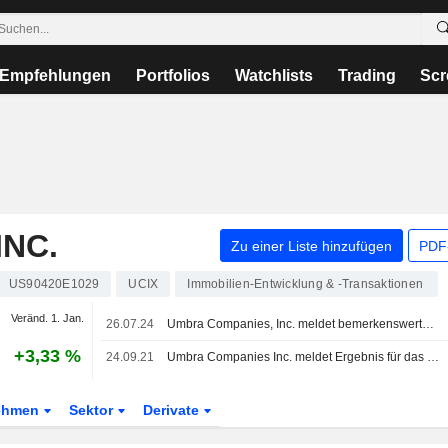
Empfehlungen
Portfolios
Watchlists
Trading
Scr
NC.
Zu einer Liste hinzufügen
PDF-
US90420E1029
UCIX
Immobilien-Entwicklung & -Transaktionen
Veränd. 1. Jan.
26.07.24
Umbra Companies, Inc. meldet bemerkenswerte Fortschritte bei ihrem Immobilienentwicklungsprojekt in Montgomery, AL
+3,33 %
24.09.21
Umbra Companies Inc. meldet Ergebnis für das zweite Quartal zum 30. Juni 2021
ehmen
Sektor
Derivate