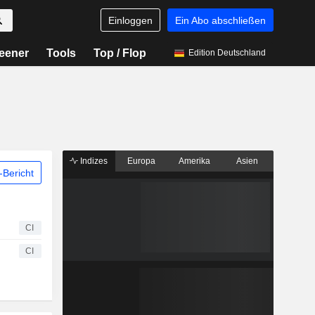
Einloggen
Ein Abo abschließen
eener
Tools
Top / Flop
Edition Deutschland
Indizes
Europa
Amerika
Asien
Bericht
CI
CI