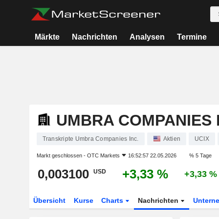
Märkte
Nachrichten
Analysen
Termine
UMBRA COMPANIES I
Transkripte Umbra Companies Inc.
Aktien
UCIX
Markt geschlossen -
OTC Markets
16:52:57 22.05.2026
% 5 Tage
0,003100
+3,33 %
USD
+3,33 %
Übersicht
Kurse
Charts
Nachrichten
Untern