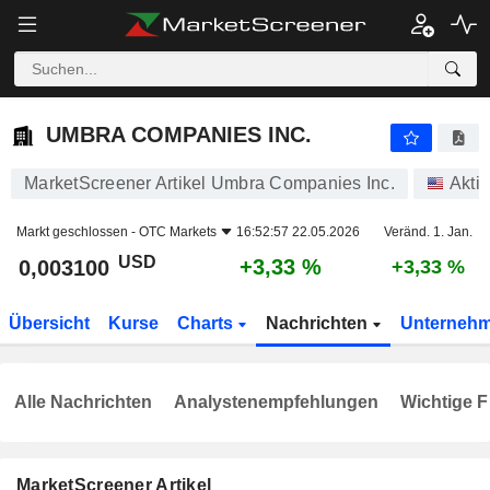
UMBRA COMPANIES INC.
0,003100
$
+3,33 %
UMBRA COMPANIES INC.
MarketScreener Artikel Umbra Companies Inc.
Akti
Markt geschlossen -
OTC Markets
16:52:57 22.05.2026
Veränd. 1. Jan.
USD
+3,33 %
0,003100
+3,33 %
Übersicht
Kurse
Charts
Nachrichten
Unterneh
Alle Nachrichten
Analystenempfehlungen
Wichtige F
MarketScreener Artikel