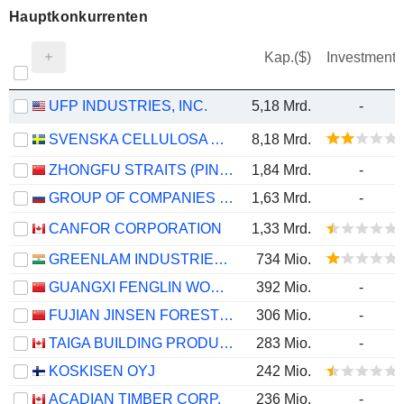
Hauptkonkurrenten
Kap.($)
Investment
UFP INDUSTRIES, INC.
5,18 Mrd.
-
SVENSKA CELLULOSA AKTIEBOLAGET SCA
8,18 Mrd.
ZHONGFU STRAITS (PINGTAN) DEVELOPMENT COMPANY LIMITED
1,84 Mrd.
-
GROUP OF COMPANIES SEGEZHA
1,63 Mrd.
-
CANFOR CORPORATION
1,33 Mrd.
GREENLAM INDUSTRIES LIMITED
734 Mio.
GUANGXI FENGLIN WOOD INDUSTRY GROUP CO.,LTD
392 Mio.
-
FUJIAN JINSEN FORESTRY CO.,LTD
306 Mio.
-
TAIGA BUILDING PRODUCTS LTD.
283 Mio.
-
KOSKISEN OYJ
242 Mio.
ACADIAN TIMBER CORP.
236 Mio.
-