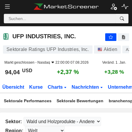
UFP INDUSTRIES, INC.
94,04
$
+2,37 %
UFP INDUSTRIES, INC.
Sektorale Ratings UFP Industries, Inc.
Aktien
A2
Markt geschlossen -
Nasdaq
22:00:00 07.08.2026
Veränd. 1. Jan.
USD
+2,37 %
94,04
+3,28 %
Übersicht
Kurse
Charts
Nachrichten
Unterneh
Sektorale Performances
Sektorale Bewertungen
branchensp
Sektor:
Region: