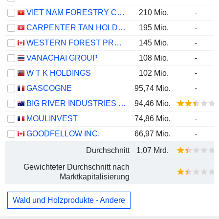
VIET NAM FORESTRY CORPORATION
210 Mio.
-
CARPENTER TAN HOLDINGS LIMITED
195 Mio.
-
WESTERN FOREST PRODUCTS INC.
145 Mio.
-
VANACHAI GROUP
108 Mio.
-
W T K HOLDINGS
102 Mio.
-
GASCOGNE
95,74 Mio.
-
BIG RIVER INDUSTRIES LIMITED
94,46 Mio.
MOULINVEST
74,86 Mio.
-
GOODFELLOW INC.
66,97 Mio.
-
Durchschnitt
1,07 Mrd.
Gewichteter Durchschnitt nach
Marktkapitalisierung
Wald und Holzprodukte - Andere