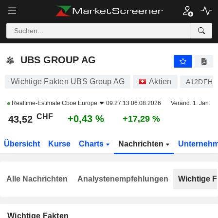
UBS GROUP AG
43,52
CHF
+0,43 %
UBS GROUP AG
Wichtige Fakten UBS Group AG
Aktien
A12DFH
Realtime-Estimate
Cboe Europe
09:27:13 06.08.2026
Veränd. 1. Jan.
CHF
+0,43 %
43,52
+17,29 %
Übersicht
Kurse
Charts
Nachrichten
Unterneh
Alle Nachrichten
Analystenempfehlungen
Wichtige F
Wichtige Fakten