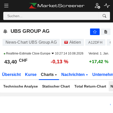
UBS GROUP AG
43,40
CHF
-0,13 %
UBS GROUP AG
News-Chart UBS Group AG
Aktien
A12DFH
C
Realtime-Estimate
Cboe Europe
10:27:14 10.08.2026
Veränd. 1. Jan.
CHF
-0,13 %
43,40
+17,42 %
Übersicht
Kurse
Charts
Nachrichten
Unterneh
Technische Analyse
Statischer Chart
Total Return-Chart
N