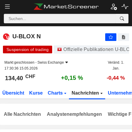
U-BLOX N
134,40
CHF
+0,15 %
U-BLOX N
Offizielle Publikationen U-BL
Suspension of trading
Markt geschlossen -
Swiss Exchange
Veränd. 1.
17:30:36 15.05.2026
Jan.
CHF
+0,15 %
134,40
-0,44 %
Übersicht
Kurse
Charts
Nachrichten
Unterneh
Alle Nachrichten
Analystenempfehlungen
Wichtige F