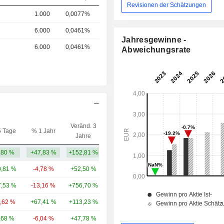
Revisionen der Schätzungen
1.000
0,0077%
6.000
0,0461%
Jahresgewinne -
6.000
0,0461%
Abweichungsrate
Veränd. 3
5 Tage
% 1 Jahr
Kap.($)
Jahre
,80 %
+47,83 %
+152,81 %
732 Mio.
,81 %
-4,78 %
+52,50 %
3.712 Mrd.
,53 %
-13,16 %
+756,70 %
375 Mrd.
4,62 %
+67,41 %
+113,23 %
81,62 Mrd.
,68 %
-6,04 %
+47,78 %
93,2 Mrd.