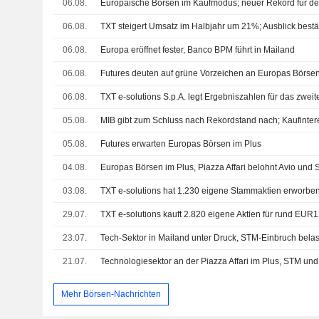
06.08.
Europäische Börsen im Kaufmodus; neuer Rekord für d
06.08.
TXT steigert Umsatz im Halbjahr um 21%; Ausblick bestät
06.08.
Europa eröffnet fester, Banco BPM führt in Mailand
06.08.
Futures deuten auf grüne Vorzeichen an Europas Börsen
06.08.
05.08.
MIB gibt zum Schluss nach Rekordstand nach; Kaufintere
05.08.
Futures erwarten Europas Börsen im Plus
04.08.
Europas Börsen im Plus, Piazza Affari belohnt Avio und
03.08.
TXT e-solutions hat 1.230 eigene Stammaktien erworbe
29.07.
TXT e-solutions kauft 2.820 eigene Aktien für rund EUR
23.07.
Tech-Sektor in Mailand unter Druck, STM-Einbruch belas
21.07.
Technologiesektor an der Piazza Affari im Plus, STM u
Mehr Börsen-Nachrichten