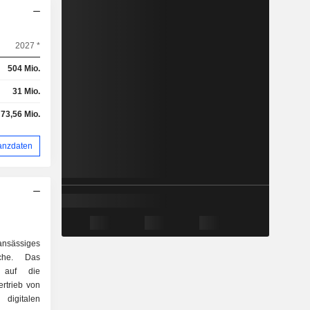
2027 *
504 Mio.
31 Mio.
73,56 Mio.
anzdaten
 ansässiges
che. Das
h auf die
rtrieb von
digitalen