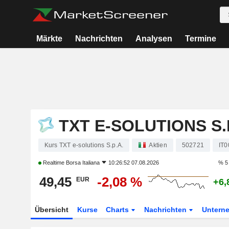
Märkte
Nachrichten
Analysen
Termine
TXT E-SOLUTIONS S.P
Kurs TXT e-solutions S.p.A.
Aktien
502721
IT
Realtime
Borsa Italiana
10:26:52 07.08.2026
% 5
49,45
-2,08 %
EUR
+6,
Übersicht
Kurse
Charts
Nachrichten
Untern