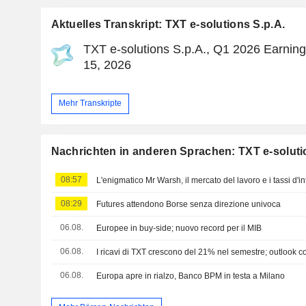
Aktuelles Transkript: TXT e-solutions S.p.A.
TXT e-solutions S.p.A., Q1 2026 Earning
15, 2026
Mehr Transkripte
Nachrichten in anderen Sprachen: TXT e-soluti
08:57
L'enigmatico Mr Warsh, il mercato del lavoro e i tassi d'i
08:29
Futures attendono Borse senza direzione univoca
06.08.
Europee in buy-side; nuovo record per il MIB
06.08.
I ricavi di TXT crescono del 21% nel semestre; outlook 
06.08.
Europa apre in rialzo, Banco BPM in testa a Milano