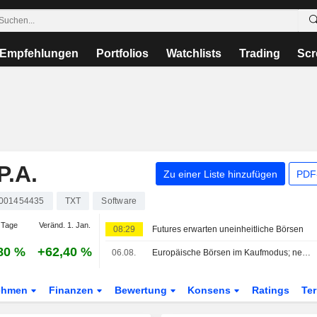
Empfehlungen
Portfolios
Watchlists
Trading
Scr
.A.
Zu einer Liste hinzufügen
PDF-
0001454435
TXT
Software
 Tage
Veränd. 1. Jan.
08:29
Futures erwarten uneinheitliche Börsen
80 %
+62,40 %
06.08.
Europäische Börsen im Kaufmodus; neuer Rekord für den MIB
ehmen
Finanzen
Bewertung
Konsens
Ratings
Te