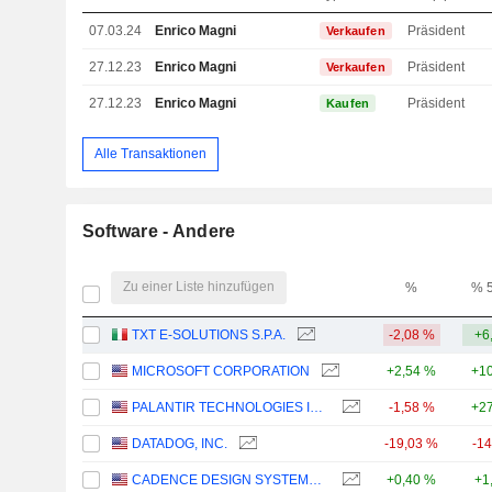
07.03.24
Enrico Magni
Präsident
Verkaufen
27.12.23
Enrico Magni
Präsident
Verkaufen
27.12.23
Enrico Magni
Präsident
Kaufen
Alle Transaktionen
Software - Andere
Zu einer Liste hinzufügen
%
% 
TXT E-SOLUTIONS S.P.A.
-2,08 %
+6
MICROSOFT CORPORATION
+2,54 %
+10
PALANTIR TECHNOLOGIES INC.
-1,58 %
+27
DATADOG, INC.
-19,03 %
-1
CADENCE DESIGN SYSTEMS, INC.
+0,40 %
+1