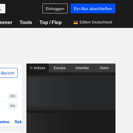
Einloggen
Ein Abo abschließen
eener
Tools
Top / Flop
Edition Deutschland
Indizes
Europa
Amerika
Asien
Bericht
AN
AN
rmine
Sektor
Derivate