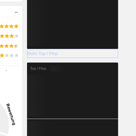
Mehr Top / Flop
Top / Flop
-