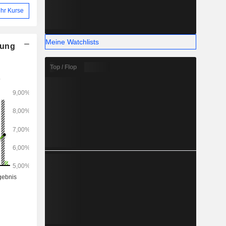
hr Kurse
Meine Watchlists
nung
Top / Flop