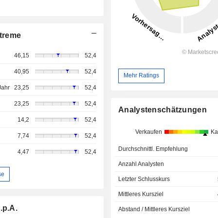
treme
46,15
52,4
40,95
52,4
Mehr Ratings
Jahr
23,25
52,4
23,25
52,4
Analystenschätzungen
14,2
52,4
Verkaufen
Ka
7,74
52,4
Durchschnittl. Empfehlung
4,47
52,4
Anzahl Analysten
se
Letzter Schlusskurs
Mittleres Kursziel
.p.A.
Abstand / Mittleres Kursziel