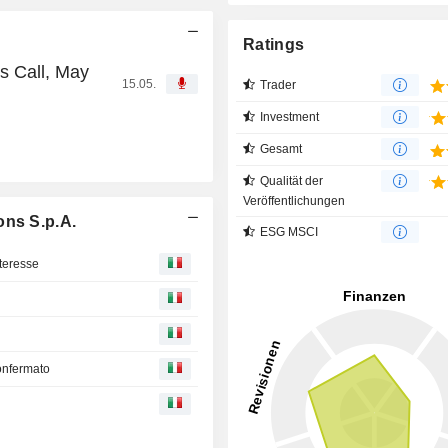
Ratings
s Call, May
15.05.
Trader
Investment
Gesamt
Qualität der
Veröffentlichungen
ons S.p.A.
ESG MSCI
nteresse
confermato