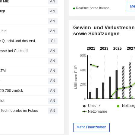
en MIB
AN
Me
Realtime Borsa Italiana
igt
AN
AN
Gewinn- und Verlustrech
 hin
AN
sowie Schätzungen
TXT e-solutions S.p.A. legt Ergebniszahlen für das zweite Quartal und das erste Halbjahr bis zum 30. Juni 2026 vor
CI
sse bei Cucinelli
AN
AN
 STM
AN
n
AN
120.700 zurück
AN
tet
AN
nd Technoprobe im Fokus
AN
Mehr Finanzdaten