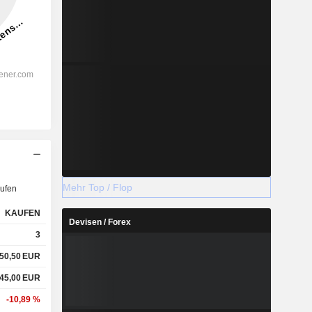
Mehr Top / Flop
ufen
KAUFEN
Devisen / Forex
3
50,50
EUR
45,00
EUR
-10,89 %