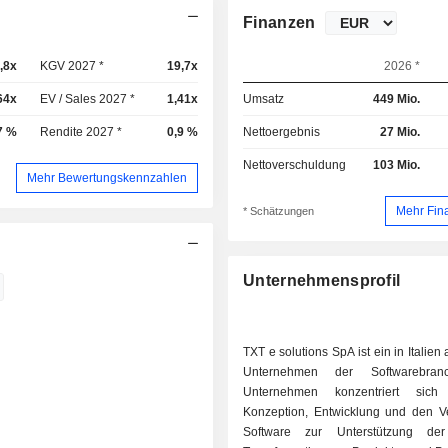
Finanzen
,8x
KGV 2027 *
19,7x
2026 *
64x
EV / Sales 2027 *
1,41x
Umsatz
449 Mio.
7 %
Rendite 2027 *
0,9 %
Nettoergebnis
27 Mio.
Nettoverschuldung
103 Mio.
Mehr Bewertungskennzahlen
Mehr Fin
* Schätzungen
Unternehmensprofil
TXT e solutions SpA ist ein in Italien
Unternehmen der Softwarebran
Unternehmen konzentriert sic
Konzeption, Entwicklung und den Ve
Software zur Unterstützung der 