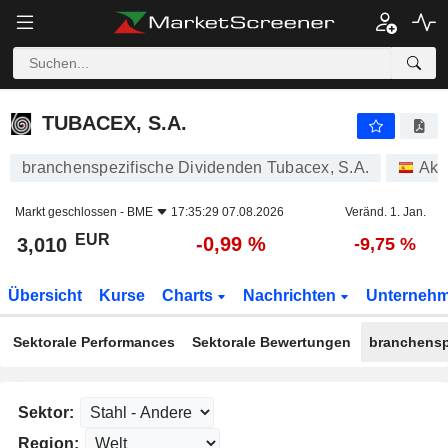
TUBACEX, S.A.
3,010
€
-0,99 %
TUBACEX, S.A.
branchenspezifische Dividenden Tubacex, S.A.
Akt
Markt geschlossen -
BME
17:35:29 07.08.2026
Veränd. 1. Jan.
EUR
-0,99 %
3,010
-9,75 %
Übersicht
Kurse
Charts
Nachrichten
Unterneh
Sektorale Performances
Sektorale Bewertungen
branchensp
Sektor:
Region: