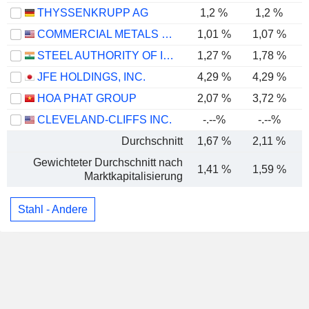
THYSSENKRUPP AG
1,2 %
1,2 %
COMMERCIAL METALS COMPANY
1,01 %
1,07 %
STEEL AUTHORITY OF INDIA LIMITED
1,27 %
1,78 %
JFE HOLDINGS, INC.
4,29 %
4,29 %
HOA PHAT GROUP
2,07 %
3,72 %
CLEVELAND-CLIFFS INC.
-.--%
-.--%
Durchschnitt
1,67 %
2,11 %
Gewichteter Durchschnitt nach
1,41 %
1,59 %
Marktkapitalisierung
Stahl - Andere