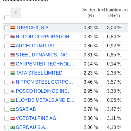
Dividendenrendite
Dividendenre
(N)
(N+1)
TUBACEX, S.A.
0,82 %
3,04 %
NUCOR CORPORATION
0,82 %
0,84 %
ARCELORMITTAL
0,86 %
0,92 %
STEEL DYNAMICS, INC.
0,81 %
0,85 %
CARPENTER TECHNOLOGY CORPORATION
0,14 %
0,14 %
TATA STEEL LIMITED
2,23 %
2,38 %
NIPPON STEEL CORPORATION
3,46 %
3,57 %
POSCO HOLDINGS INC.
2,95 %
3,38 %
LLOYDS METALS AND ENERGY LIMITED
0,05 %
0,05 %
SSAB AB
2,78 %
3,47 %
VOESTALPINE AG
2,36 %
3,11 %
GERDAU S.A.
2,86 %
4,13 %