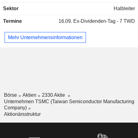
China
0,01 %
Design-Ökosystem. Die Produkte des Unternehmens
Sektor
Halbleiter
kommen in verschiedenen Elektronikbranchen zum Einsatz,
Norwegen
0,01 %
darunter künstliche Intelligenz, Hochleistungsrechner,
Belgien
0,01 %
Termine
16.09.
Ex-Dividenden-Tag - 7 TWD
drahtgebundene und drahtlose Kommunikation, Automobil-
und Industrieausrüstung, Personal Computer,
Malaysia
0,01 %
Informationsanwendungen, Unterhaltungselektronik, das
Mehr Unternehmensinformationen
Finnland
0,01 %
intelligente Internet der Dinge sowie tragbare Geräte.
Südafrika
0,01 %
Börse
Aktien
2330 Aktie
Unternehmen TSMC (Taiwan Semiconductor Manufacturing
Company)
Aktionärsstruktur