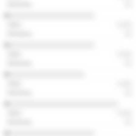
░░
░░░░░░░░░░░░░░░░░░░░░░░░░
░ ░░░
░░
░░░░░░░░░░░░░░░░░░░░░░░░░
░ ░░░
░░
░░░░░░░░░░░░░░░░░░░░░░
░ ░░░
░░
░░░░░░░░░░░░░░░░░░░░░░░░░░░░░░░░
░ ░░░
░░
░░░░░░░░░░░░░░░░░░░░░░░░░