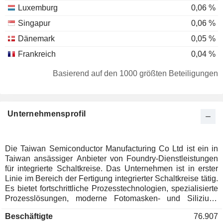
Luxemburg
0,06 %
Singapur
0,06 %
Dänemark
0,05 %
Frankreich
0,04 %
Deutschland
0,04 %
Basierend auf den 1000 größten Beteiligungen
Australien
0,03 %
Israel
0,03 %
Unternehmensprofil
Schweiz
0,03 %
Cayman Islands
0,02 %
Italien
0,02 %
Die Taiwan Semiconductor Manufacturing Co Ltd ist ein in
Taiwan ansässiger Anbieter von Foundry-Dienstleistungen
Neuseeland
0,02 %
für integrierte Schaltkreise. Das Unternehmen ist in erster
Brasilien
0,02 %
Linie im Bereich der Fertigung integrierter Schaltkreise tätig.
Es bietet fortschrittliche Prozesstechnologien, spezialisierte
Japan
0,02 %
Prozesslösungen, moderne Fotomasken- und Silizium-
Stacking-Verfahren sowie Technologien im Bereich der
Spanien
0,02 %
Beschäftigte
76.907
Verpackung an und unterstützt dabei ein umfassendes