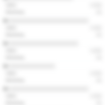
░ ░░░
░░
░░░░░░░░░░░░░░░░░░░░░░░░░░░░░░░
░ ░░░
░░
░░░░░░░░░░░░░░░░░░░░░░░░░░░
░ ░░░
░░
░░░░░░░░░░░░░░░░░░
░ ░░░
░░
░░░░░░░░░░░░░░░░░░░░░░░░░░░░░░░
░ ░░░
░░