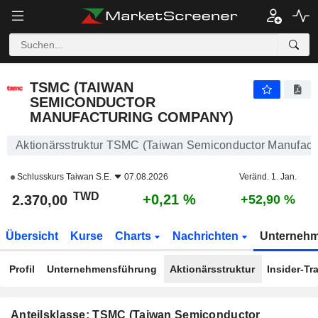
TSMC (TAIWAN SEMICONDUCTOR MANUFACTURING COMPANY)
2.370,00
NT$
+0,21 %
TSMC (TAIWAN
SEMICONDUCTOR
MANUFACTURING COMPANY)
Aktionärsstruktur TSMC (Taiwan Semiconductor Manufac
Schlusskurs
Taiwan S.E.
07.08.2026
Veränd. 1. Jan.
TWD
+0,21 %
2.370,00
+52,90 %
Übersicht
Kurse
Charts
Nachrichten
Unterneh
Profil
Unternehmensführung
Aktionärsstruktur
Insider-Tr
Anteilsklasse: TSMC (Taiwan Semiconductor