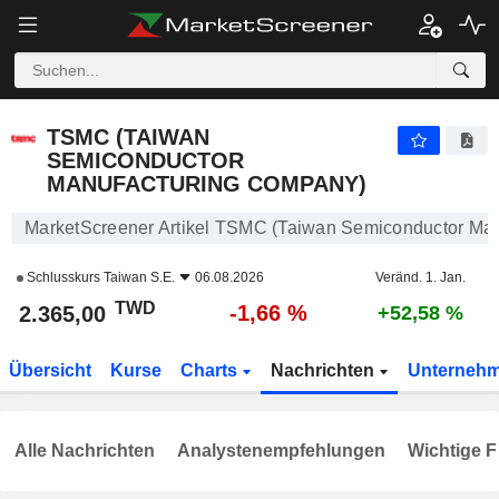
TSMC (TAIWAN SEMICONDUCTOR MANUFACTURING COMPANY)
2.365,00
NT$
-1,66 %
TSMC (TAIWAN
SEMICONDUCTOR
MANUFACTURING COMPANY)
MarketScreener Artikel TSMC (Taiwan Semiconductor Ma
Schlusskurs
Taiwan S.E.
06.08.2026
Veränd. 1. Jan.
TWD
-1,66 %
2.365,00
+52,58 %
Übersicht
Kurse
Charts
Nachrichten
Unterneh
Alle Nachrichten
Analystenempfehlungen
Wichtige F