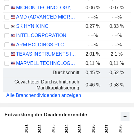
MICRON TECHNOLOGY, INC.
0,06 %
0,07 %
AMD (ADVANCED MICRO DEVICES)
-.--%
-.--%
SK HYNIX INC.
0,27 %
0,33 %
INTEL CORPORATION
-.--%
-.--%
ARM HOLDINGS PLC
-.--%
-.--%
TEXAS INSTRUMENTS INCORPORATED
2,01 %
2,1 %
MARVELL TECHNOLOGY GROUP LTD
0,11 %
0,11 %
Durchschnitt
0,45 %
0,52 %
Gewichteter Durchschnitt nach
0,46 %
0,58 %
Marktkapitalisierung
Alle Branchendividenden anzeigen
Entwicklung der Dividendenrendite