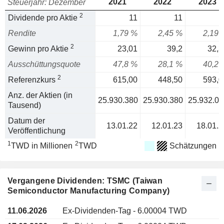
2021
2022
2023
Steuerjahr: Dezember
2
Dividende pro Aktie
11
11
1
Rendite
1,79 %
2,45 %
2,19 
2
Gewinn pro Aktie
23,01
39,2
32,3
Ausschüttungsquote
47,8 %
28,1 %
40,2 
2
Referenzkurs
615,00
448,50
593,0
Anz. der Aktien (in
25.930.380
25.930.380
25.932.07
Tausend)
Datum der
13.01.22
12.01.23
18.01.2
Veröffentlichung
1
2
TWD in Millionen
TWD
Schätzungen
Vergangene Dividenden: TSMC (Taiwan
Semiconductor Manufacturing Company)
11.06.2026
Ex-Dividenden-Tag - 6.00004 TWD