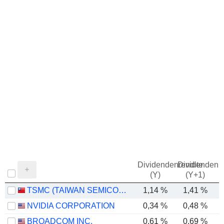
Dividendenrendite
Dividendenre
(Y)
(Y+1)
TSMC (TAIWAN SEMICONDUCTOR MANUFACTURING COMPANY)
1,14 %
1,41 %
NVIDIA CORPORATION
0,34 %
0,48 %
BROADCOM INC.
0,61 %
0,69 %