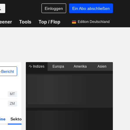
Einloggen
Ein Abo abschließen
eener
Tools
Top / Flop
Edition Deutschland
Indizes
Europa
Amerika
Asien
Bericht
MT
ZM
ine
Sektor
Derivate
ETFs