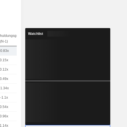
Watchlist
chuldungsgrad
(N-1)
-0.83x
0.15x
0.12x
3.49x
-1.34x
-1.1x
0.54x
0.96x
1.14x