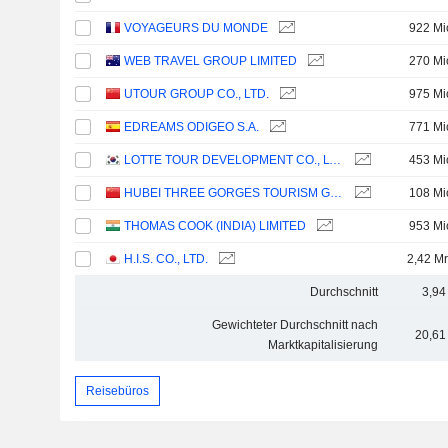
VOYAGEURS DU MONDE
922 Mi
WEB TRAVEL GROUP LIMITED
270 Mi
UTOUR GROUP CO., LTD.
975 Mi
EDREAMS ODIGEO S.A.
771 Mi
LOTTE TOUR DEVELOPMENT CO., LTD.
453 Mi
HUBEI THREE GORGES TOURISM GROUP CO., LTD.
108 Mi
THOMAS COOK (INDIA) LIMITED
953 Mi
H.I.S. CO., LTD.
2,42 Mr
Durchschnitt
3,94
Gewichteter Durchschnitt nach
20,61
Marktkapitalisierung
Reisebüros