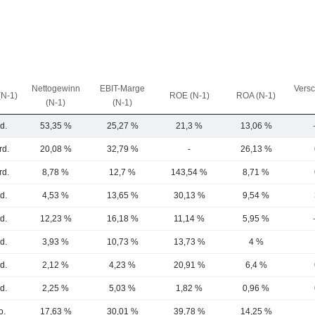
Nettogewinn
EBIT-Marge
Vers
(N-1)
ROE (N-1)
ROA (N-1)
(N-1)
(N-1)
d.
53,35 %
25,27 %
21,3 %
13,06 %
rd.
20,08 %
32,79 %
-
26,13 %
rd.
8,78 %
12,7 %
143,54 %
8,71 %
d.
4,53 %
13,65 %
30,13 %
9,54 %
d.
12,23 %
16,18 %
11,14 %
5,95 %
d.
3,93 %
10,73 %
13,73 %
4 %
d.
2,12 %
4,23 %
20,91 %
6,4 %
d.
2,25 %
5,03 %
1,82 %
0,96 %
o.
17,63 %
30,01 %
39,78 %
14,25 %