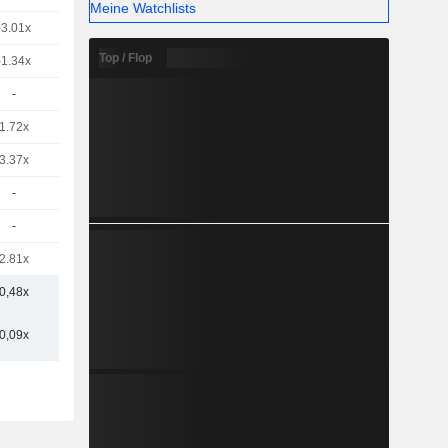
Meine Watchlists
-3.01x
Top / Flop
-1.34x
-
1.72x
3.37x
-
-
2.81x
0,48x
0,09x