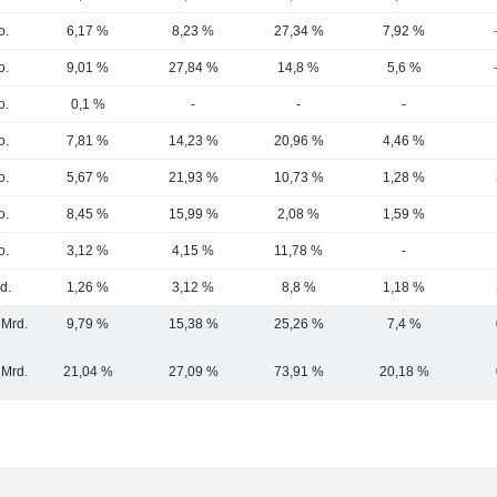
o.
6,17 %
8,23 %
27,34 %
7,92 %
o.
9,01 %
27,84 %
14,8 %
5,6 %
o.
0,1 %
-
-
-
o.
7,81 %
14,23 %
20,96 %
4,46 %
o.
5,67 %
21,93 %
10,73 %
1,28 %
o.
8,45 %
15,99 %
2,08 %
1,59 %
o.
3,12 %
4,15 %
11,78 %
-
d.
1,26 %
3,12 %
8,8 %
1,18 %
 Mrd.
9,79 %
15,38 %
25,26 %
7,4 %
 Mrd.
21,04 %
27,09 %
73,91 %
20,18 %