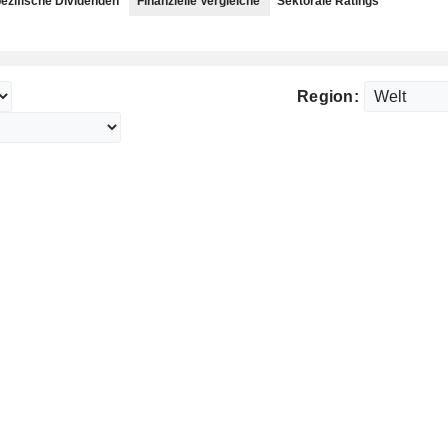
ezifische Dividenden
Finanzielle Vergleiche
Sektorale Ratings
Region: