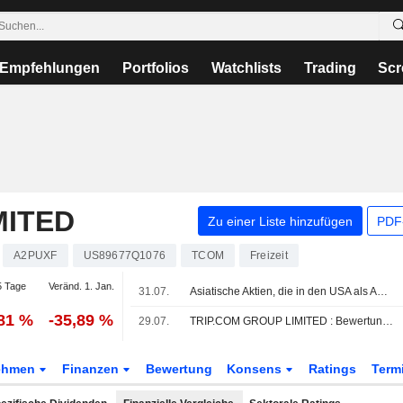
Empfehlungen
Portfolios
Watchlists
Trading
Scr
MITED
Zu einer Liste hinzufügen
PDF-
A2PUXF
US89677Q1076
TCOM
Freizeit
 Tage
Veränd. 1. Jan.
31.07.
Asiatische Aktien, die in den USA als American Depositary Receipts gehandelt werden, legen im Freitagshandel leicht zu
,81 %
-35,89 %
29.07.
TRIP.COM GROUP LIMITED : Bewertung von Jefferies & Co. kaufen
ehmen
Finanzen
Bewertung
Konsens
Ratings
Term