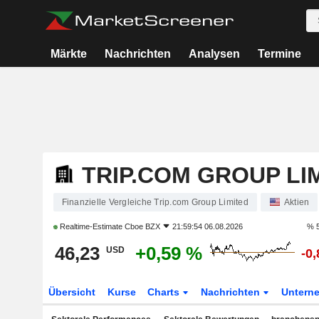
Märkte
Nachrichten
Analysen
Termine
TRIP.COM GROUP LI
Finanzielle Vergleiche Trip.com Group Limited
Aktien
Realtime-Estimate
Cboe BZX
21:59:54 06.08.2026
% 5
46,23
+0,59 %
USD
-0
Übersicht
Kurse
Charts
Nachrichten
Untern