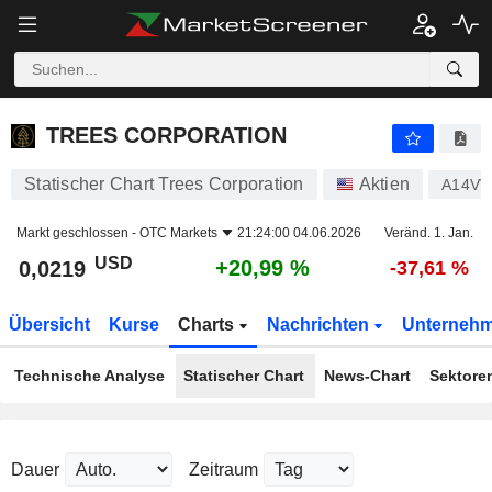
TREES CORPORATION
0,0219
$
+20,99 %
TREES CORPORATION
Statischer Chart Trees Corporation
Aktien
A14VV
Markt geschlossen -
OTC Markets
21:24:00 04.06.2026
Veränd. 1. Jan.
USD
+20,99 %
0,0219
-37,61 %
Übersicht
Kurse
Charts
Nachrichten
Unterneh
Technische Analyse
Statischer Chart
News-Chart
Sektore
Dauer
Zeitraum