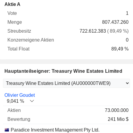
Konzerneigene
Total
Aktie A
Vote
Menge
Streubesitz
Aktien
Float
1
807.437.260
722.612.383
( 89,49 %)
0
89,49 %
Hauptanteilseigner: Treasury Wine Estates Limited
Name
Aktien
%
Bewertung
Olivier Goudet
9,041 %
73.000.000
241 Mio $
Paradice Investment Management Pty Ltd.