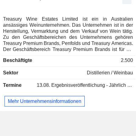
Treasury Wine Estates Limited ist ein in Australien
ansässiges Weinunternehmen. Das Unternehmen ist in der
Herstellung, Vermarktung und dem Verkauf von Wein tätig.
Zu den Geschäftsbereichen des Unternehmens gehören
Treasury Premium Brands, Penfolds und Treasury Americas.
Der Geschäftsbereich Treasury Premium Brands ist für die
Herstellung, den Verkauf und die Vermarktung von Wein in
Beschäftigte
2.500
Australien, Asien, Europa, Kanada, dem Nahen Osten und
Afrika zuständig. Der Geschäftsbereich Penfolds ist für die
Sektor
Distillerien / Weinbau
Herstellung, den Verkauf und die Vermarktung von Penfolds-
Weinen weltweit verantwortlich. Das Segment Treasury
Termine
13.08.
Ergebnisveröffentlichung - Jährlich 2026
Americas ist für die Herstellung, den Verkauf und die
Vermarktung von Wein in Nord- und Lateinamerika
zuständig. In Australien besitzt und betreibt das
Mehr Unternehmensinformationen
Unternehmen sechs Weingüter und eine Abfüllanlage,
wobei die Weine hauptsächlich in Südaustralien und
Victoria produziert werden. In Neuseeland besitzt das
Unternehmen ein Weingut in Marlborough. Zu seinen
Marken gehören Penfolds, DAOU Vineyards, 19 Crimes,
Drop of Sunshine, Frank Family Vineyards, Etude, Beaulieu