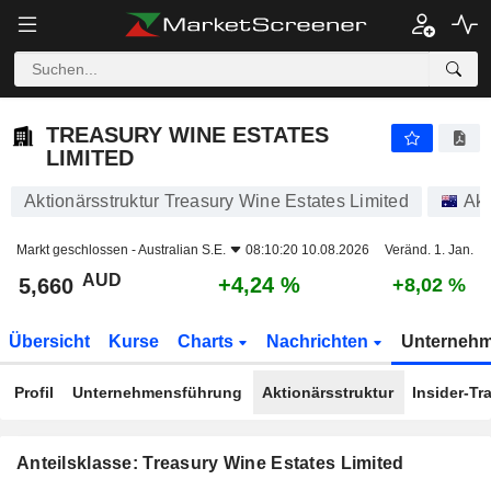
TREASURY WINE ESTATES LIMITED
5,660
$
+4,24 %
TREASURY WINE ESTATES
LIMITED
Aktionärsstruktur Treasury Wine Estates Limited
Akt
Markt geschlossen -
Australian S.E.
08:10:20 10.08.2026
Veränd. 1. Jan.
AUD
+4,24 %
5,660
+8,02 %
Übersicht
Kurse
Charts
Nachrichten
Unterneh
Profil
Unternehmensführung
Aktionärsstruktur
Insider-Tr
Anteilsklasse: Treasury Wine Estates Limited