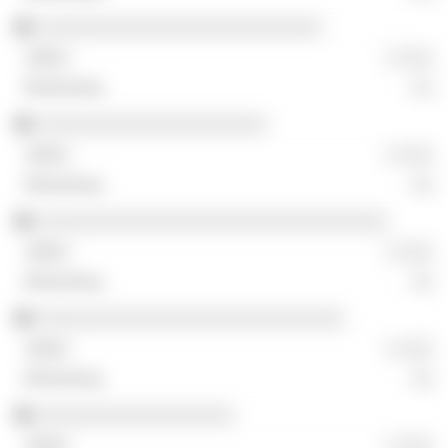
░░░░░░░░░░░░░░░░░░░░░░░░░░
░ ░░░
░░
░░░░░░░░░░░░░░░░░░░░░
░ ░░░
░░
░░░░░░░░░░░░░░░░░░░░░░░░░░░░░░░░
░ ░░░
░░
░░░░░░░░░░░░░░░░░░░░░░░░░░░░
░ ░░░
░░
░░░░░░░░░░░░░░░░░░
░ ░░░