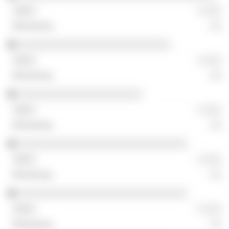
░ ░░░
░░
░░░░░░░░░░░░░░░░░░░░░░░░░░░
░ ░░░
░░
░░░░░░░░░░░░░░░░░░░░░░
░ ░░░
░░
░░░░░░░░░░░░░░░░░░░░░░░░░░░░░░
░ ░░░
░░
░░░░░░░░░░░░░░░░░░░░░░░░░░░░░░
░ ░░░
░░