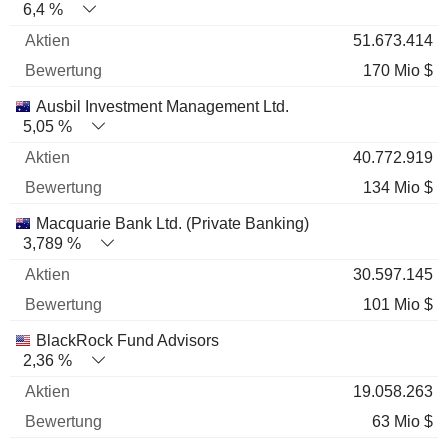
6,4 %
51.673.414
170 Mio $
Ausbil Investment Management Ltd.
5,05 %
40.772.919
134 Mio $
Macquarie Bank Ltd. (Private Banking)
3,789 %
30.597.145
101 Mio $
BlackRock Fund Advisors
2,36 %
19.058.263
63 Mio $