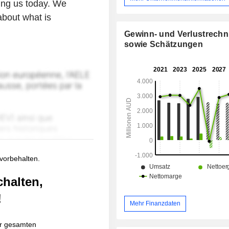
ing us today. We
about what is
Gewinn- und Verlustrech
sowie Schätzungen
 vorbehalten.
chalten,
!
Mehr Finanzdaten
r gesamten