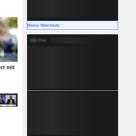
Meine Watchlists
Top / Flop
rt mit
r