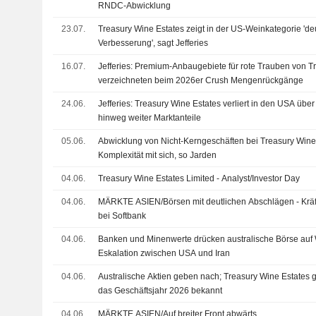
RNDC-Abwicklung
23.07.
Treasury Wine Estates zeigt in der US-Weinkategorie 'deu
Verbesserung', sagt Jefferies
16.07.
Jefferies: Premium-Anbaugebiete für rote Trauben von T
verzeichneten beim 2026er Crush Mengenrückgänge
24.06.
Jefferies: Treasury Wine Estates verliert in den USA übe
hinweg weiter Marktanteile
05.06.
Abwicklung von Nicht-Kerngeschäften bei Treasury Wine 
Komplexität mit sich, so Jarden
04.06.
Treasury Wine Estates Limited - Analyst/Investor Day
04.06.
MÄRKTE ASIEN/Börsen mit deutlichen Abschlägen - Krä
bei Softbank
04.06.
Banken und Minenwerte drücken australische Börse auf
Eskalation zwischen USA und Iran
04.06.
Australische Aktien geben nach; Treasury Wine Estates 
das Geschäftsjahr 2026 bekannt
04.06.
MÄRKTE ASIEN/Auf breiter Front abwärts