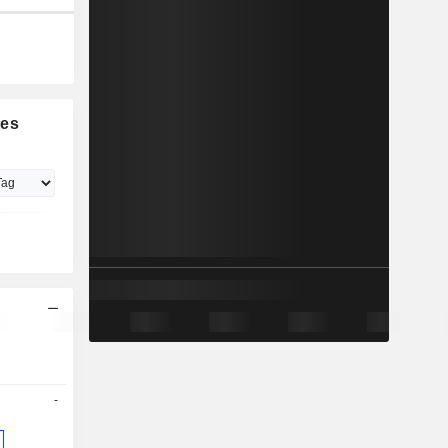
tes
-