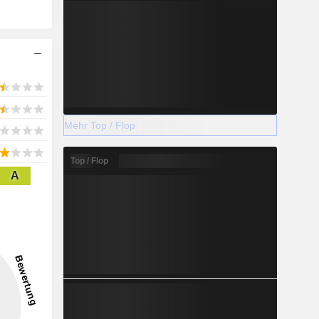
Mehr Top / Flop
Top / Flop
A