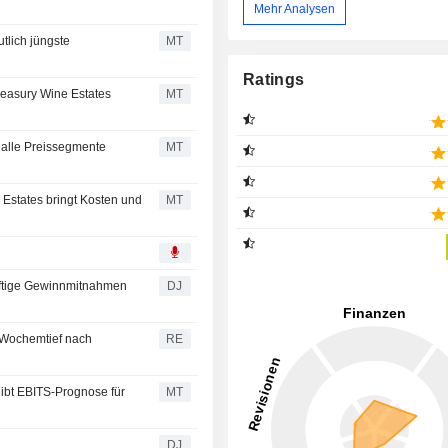
Mehr Analysen
tlich jüngste
MT
Ratings
reasury Wine Estates
MT
r alle Preissegmente
MT
Estates bringt Kosten und
MT
ftige Gewinnmitnahmen
DJ
 Wochemtief nach
RE
gibt EBITS-Prognose für
MT
DJ