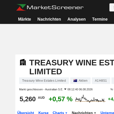
Märkte
Nachrichten
Analysen
Termine
TREASURY WINE ES
LIMITED
Treasury Wine Estates Limited
Aktien
A1H8S1
Markt geschlossen -
Australian S.E.
08:12:40 06.08.2026
% 
5,260
+0,57 %
AUD
+4
Übersicht
Kurse
Charts
Nachrichten
Untern