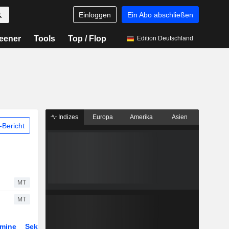
Einloggen
Ein Abo abschließen
eener
Tools
Top / Flop
Edition Deutschland
Indizes
Europa
Amerika
Asien
Bericht
MT
MT
rmine
Sektor
Derivate
ETFs