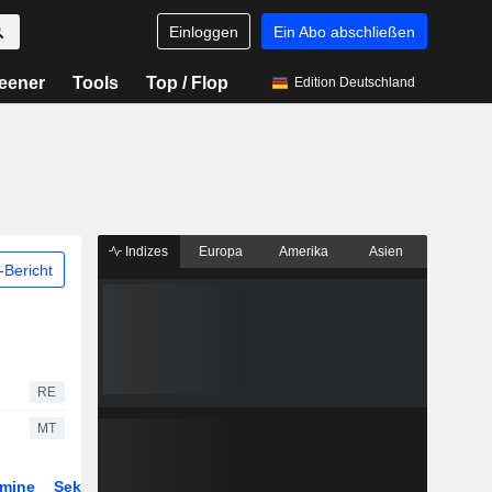
Einloggen
Ein Abo abschließen
eener
Tools
Top / Flop
Edition Deutschland
Indizes
Europa
Amerika
Asien
Bericht
RE
MT
rmine
Sektor
Derivate
ETFs