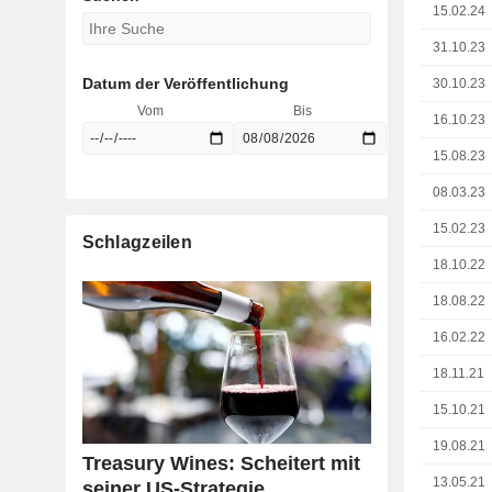
15.02.24
31.10.23
Datum der Veröffentlichung
30.10.23
Vom
Bis
16.10.23
15.08.23
08.03.23
15.02.23
Schlagzeilen
18.10.22
18.08.22
16.02.22
18.11.21
15.10.21
19.08.21
Treasury Wines: Scheitert mit
13.05.21
seiner US-Strategie