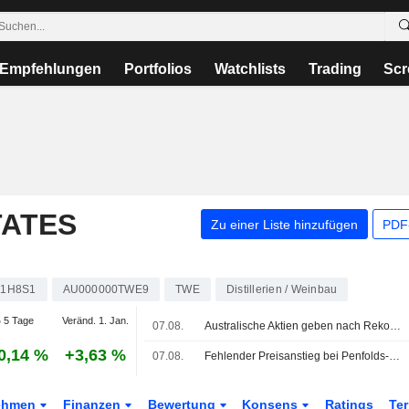
Empfehlungen
Portfolios
Watchlists
Trading
Scr
TATES
Zu einer Liste hinzufügen
PDF-
A1H8S1
AU000000TWE9
TWE
Distillerien / Weinbau
 5 Tage
Veränd. 1. Jan.
07.08.
Australische Aktien geben nach Rekordhochs nach - steigende Ölpreise schüren Vorsicht
0,14 %
+3,63 %
07.08.
Fehlender Preisanstieg bei Penfolds-Release 2026 von Treasury Wine Estates ist 'kein gutes Zeichen' für Luxusmarke, sagt Jefferies
ehmen
Finanzen
Bewertung
Konsens
Ratings
Te