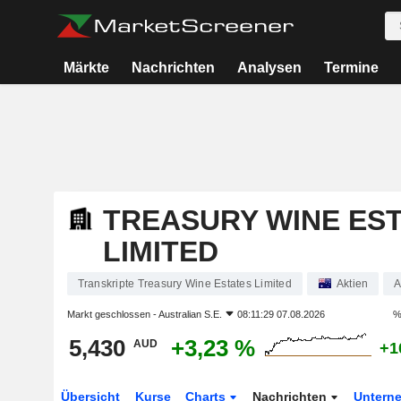
Märkte
Nachrichten
Analysen
Termine
TREASURY WINE ES
LIMITED
Transkripte Treasury Wine Estates Limited
Aktien
Markt geschlossen -
Australian S.E.
08:11:29 07.08.2026
%
5,430
+3,23 %
AUD
+1
Übersicht
Kurse
Charts
Nachrichten
Untern