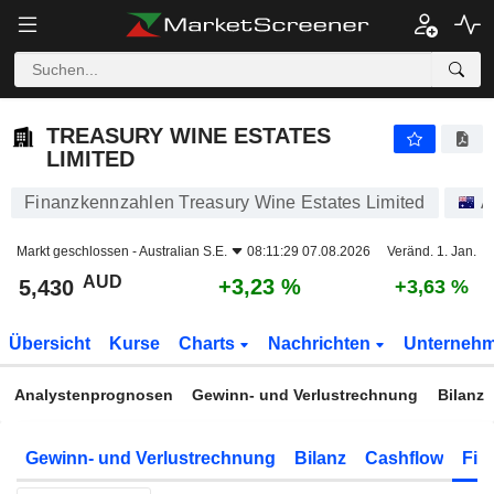
TREASURY WINE ESTATES LIMITED
5,430
$
+3,23 %
TREASURY WINE ESTATES
LIMITED
Finanzkennzahlen Treasury Wine Estates Limited
A
Markt geschlossen -
Australian S.E.
08:11:29 07.08.2026
Veränd. 1. Jan.
AUD
+3,23 %
5,430
+3,63 %
Übersicht
Kurse
Charts
Nachrichten
Unterneh
Analystenprognosen
Gewinn- und Verlustrechnung
Bilanz
Gewinn- und Verlustrechnung
Bilanz
Cashflow
Fin