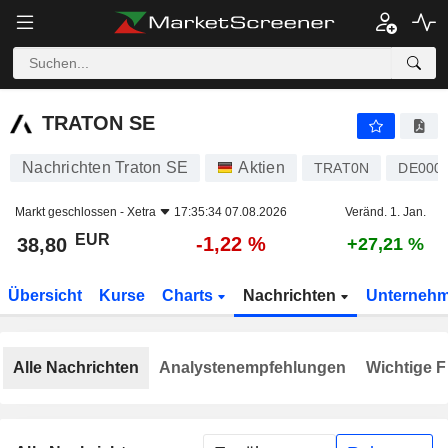
TRATON SE
38,80
€
-1,22 %
TRATON SE
Nachrichten Traton SE
Aktien
TRAT0N
DE000
Markt geschlossen -
Xetra
17:35:34 07.08.2026
Veränd. 1. Jan.
EUR
-1,22 %
38,80
+27,21 %
Übersicht
Kurse
Charts
Nachrichten
Unterneh
Alle Nachrichten
Analystenempfehlungen
Wichtige F