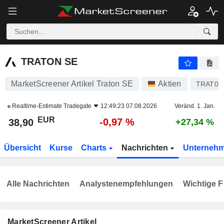
TRATON SE
38,90
€
-0,97 %
TRATON SE
MarketScreener Artikel Traton SE
Aktien
TRAT0N
Realtime-Estimate
Tradegate
12:49:23 07.08.2026
Veränd. 1. Jan.
EUR
-0,97 %
38,90
+27,34 %
Übersicht
Kurse
Charts
Nachrichten
Unterneh
Alle Nachrichten
Analystenempfehlungen
Wichtige F
MarketScreener Artikel