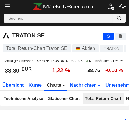
TRATON SE
38,80
€
-1,22 %
TRATON SE
Total Return-Chart Traton SE
Aktien
TRAT0N
Markt geschlossen -
Xetra
17:35:34 07.08.2026
Nachbörslich
21:59:59
EUR
-1,22 %
38,80
38,76
-0,10 %
Übersicht
Kurse
Charts
Nachrichten
Unterneh
Technische Analyse
Statischer Chart
Total Return-Chart
N