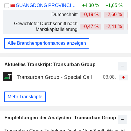
GUANGDONG PROVINCIAL EXPRESSWAY DEVELOPMENT CO., LTD.
+4,30 %
+1,65 %
+
Durchschnitt
-0,19 %
-2,60 %
Gewichteter Durchschnitt nach
-0,47 %
-2,41 %
Marktkapitalisierung
Alle Branchenperformances anzeigen
Aktuelles Transkript: Transurban Group
Transurban Group - Special Call
03.08.
Mehr Transkripte
Empfehlungen der Analysten: Transurban Group
Transurban Group: Tollreform-Deal in New South Wales ist