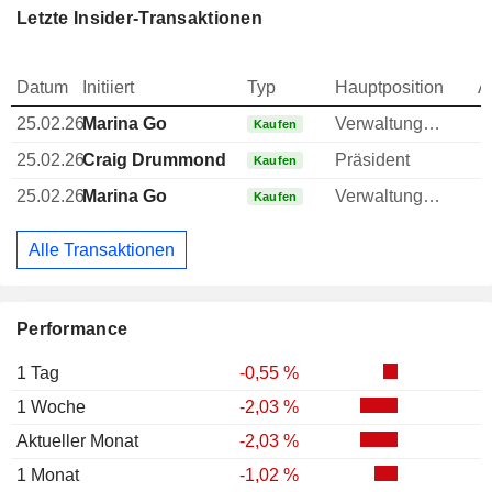
Letzte Insider-Transaktionen
Datum
Initiiert
Typ
Hauptposition
A
25.02.26
Marina Go
Verwaltungsratsmitglied
Kaufen
25.02.26
Craig Drummond
Präsident
Kaufen
25.02.26
Marina Go
Verwaltungsratsmitglied
Kaufen
Alle Transaktionen
Performance
1 Tag
-0,55 %
1 Woche
-2,03 %
Aktueller Monat
-2,03 %
1 Monat
-1,02 %