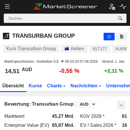
TRANSURBAN GROUP
14,51
$
-0,55 %
TRANSURBAN GROUP
Kurs Transurban Group
Aktien
917177
AU000
Markt geschlossen -
Australian S.E.
08:10:10 07.08.2026
Veränd. 1. Jan.
AUD
-0,55 %
14,51
+2,11 %
Übersicht
Kurse
Charts
Nachrichten
Unterneh
Bewertung: Transurban Group
Marktwert
45,27 Mrd.
KGV 2026 *
81,
Enterprise Value (EV)
65,87 Mrd.
EV / Sales 2026 *
16,