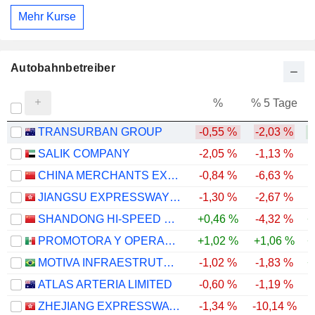
Mehr Kurse
Autobahnbetreiber
%
% 5 Tage
%
TRANSURBAN GROUP
-0,55 %
-2,03 %
SALIK COMPANY
-2,05 %
-1,13 %
-
CHINA MERCHANTS EXPRESSWAY NETWORK & TECHNOLOGY HOLDINGS CO.,LTD.
-0,84 %
-6,63 %
-
JIANGSU EXPRESSWAY COMPANY LIMITED
-1,30 %
-2,67 %
SHANDONG HI-SPEED COMPANY LIMITED
+0,46 %
-4,32 %
+
PROMOTORA Y OPERADORA DE INFRAESTRUCTURA, S. A. B. DE C. V.
+1,02 %
+1,06 %
+
MOTIVA INFRAESTRUTURA DE MOBILIDADE S.A.
-1,02 %
-1,83 %
+
ATLAS ARTERIA LIMITED
-0,60 %
-1,19 %
ZHEJIANG EXPRESSWAY CO., LTD.
-1,34 %
-10,14 %
-