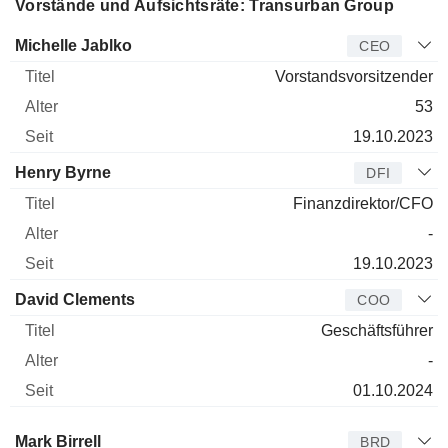
Vorstände und Aufsichtsräte: Transurban Group
Manager
Titel
Alter
Seit
Michelle Jablko
CEO
Vorstandsvorsitzender
53
19.10.2023
Henry Byrne
DFI
Finanzdirektor/CFO
-
19.10.2023
David Clements
COO
Geschäftsführer
-
01.10.2024
Verwaltungsratsmitglied
Titel
Alter
Seit
Mark Birrell
BRD