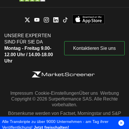
UNSERE EXPERTEN
SIND FÜR SIE DA
Montag - Freitag 9.00-
Kontaktieren Sie uns
12.00 Uhr / 14.00-18.00
Uhr
Impressum
Cookie-Einstellungen
Über uns
Werbung
Copyright © 2026 Surperformance SAS. Alle Rechte
vorbehalten.
Börsenkurse werden von Factset, Morningstar und S&P
Capital IQ zur Verfügung gestellt
Alle Transkripte zu über 9000 Unternehmen - am Tag ihrer
Veröffentlichung!
Jetzt freischalten!