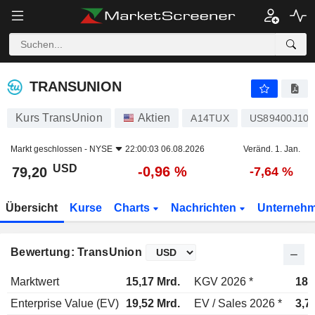
TRANSUNION
79,20
$
-0,96 %
TRANSUNION
Kurs TransUnion
Aktien
A14TUX
US89400J107
Markt geschlossen -
NYSE
22:00:03 06.08.2026
Veränd. 1. Jan.
USD
-0,96 %
79,20
-7,64 %
Übersicht
Kurse
Charts
Nachrichten
Unterneh
Bewertung: TransUnion
Marktwert
15,17 Mrd.
KGV 2026 *
18,
Enterprise Value (EV)
19,52 Mrd.
EV / Sales 2026 *
3,7