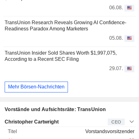
06.08.
TransUnion Research Reveals Growing AI Confidence-
Readiness Paradox Among Marketers
05.08.
TransUnion Insider Sold Shares Worth $1,997,075,
According to a Recent SEC Filing
29.07.
Mehr Börsen-Nachrichten
Vorstände und Aufsichtsräte: TransUnion
Manager
Titel
Alter
Seit
Christopher Cartwright
CEO
Vorstandsvorsitzender