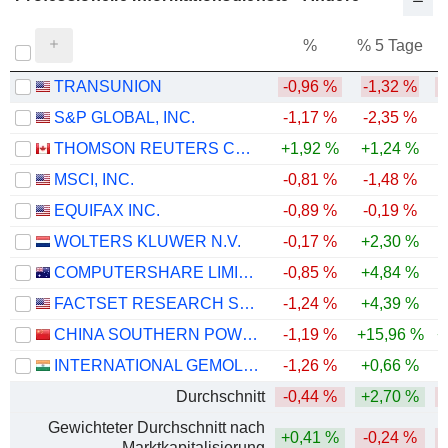
%
% 5 Tage
%
TRANSUNION
-0,96 %
-1,32 %
-
S&P GLOBAL, INC.
-1,17 %
-2,35 %
-
THOMSON REUTERS CORPORATION
+1,92 %
+1,24 %
-
MSCI, INC.
-0,81 %
-1,48 %
EQUIFAX INC.
-0,89 %
-0,19 %
-
WOLTERS KLUWER N.V.
-0,17 %
+2,30 %
-
COMPUTERSHARE LIMITED
-0,85 %
+4,84 %
FACTSET RESEARCH SYSTEMS, INC.
-1,24 %
+4,39 %
-
CHINA SOUTHERN POWER GRID TECHNOLOGY CO.,LTD
-1,19 %
+15,96 %
+
INTERNATIONAL GEMOLOGICAL INSTITUTE LIMITED
-1,26 %
+0,66 %
Durchschnitt
-0,44 %
+2,70 %
-
Gewichteter Durchschnitt nach
+0,41 %
-0,24 %
-
Marktkapitalisierung