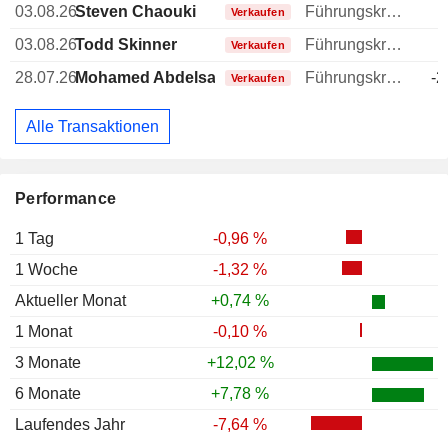
03.08.26
Steven Chaouki
Führungskraft / leitender Angestellter
-
Verkaufen
03.08.26
Todd Skinner
Führungskraft / leitender Angestellter
Verkaufen
28.07.26
Mohamed Abdelsadek
Führungskraft / leitender Angestellter
-2
Verkaufen
Alle Transaktionen
Performance
1 Tag
-0,96 %
1 Woche
-1,32 %
Aktueller Monat
+0,74 %
1 Monat
-0,10 %
3 Monate
+12,02 %
6 Monate
+7,78 %
Laufendes Jahr
-7,64 %