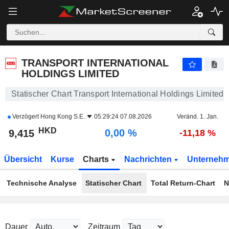
TRANSPORT INTERNATIONAL HOLDINGS LIMITED
9,415
$
0,00 %
TRANSPORT INTERNATIONAL
HOLDINGS LIMITED
Statischer Chart Transport International Holdings Limited
Verzögert
Hong Kong S.E.
05:29:24 07.08.2026
Veränd. 1. Jan.
HKD
0,00 %
9,415
-11,18 %
Übersicht
Kurse
Charts
Nachrichten
Unterneh
Technische Analyse
Statischer Chart
Total Return-Chart
N
Dauer
Zeitraum