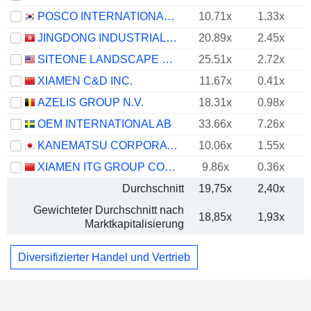
POSCO INTERNATIONAL CORPORATION
10.71x
1.33x
JINGDONG INDUSTRIALS, INC.
20.89x
2.45x
SITEONE LANDSCAPE SUPPLY, INC.
25.51x
2.72x
XIAMEN C&D INC.
11.67x
0.41x
AZELIS GROUP N.V.
18.31x
0.98x
OEM INTERNATIONAL AB
33.66x
7.26x
KANEMATSU CORPORATION
10.06x
1.55x
XIAMEN ITG GROUP CORP.,LTD
9.86x
0.36x
Durchschnitt
19,75x
2,40x
Gewichteter Durchschnitt nach
18,85x
1,93x
Marktkapitalisierung
Diversifizierter Handel und Vertrieb