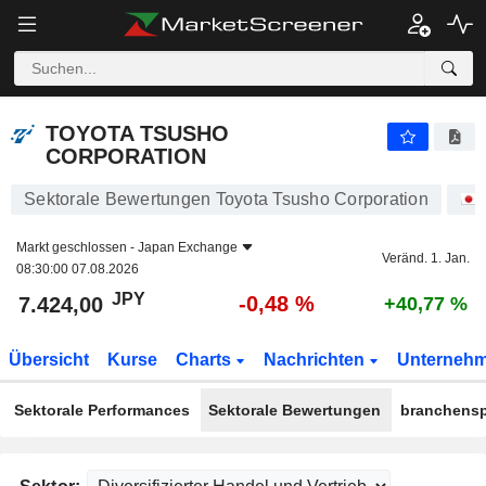
TOYOTA TSUSHO CORPORATION
7.424,00
¥
-0,48 %
TOYOTA TSUSHO
CORPORATION
Sektorale Bewertungen Toyota Tsusho Corporation
Markt geschlossen -
Japan Exchange
Veränd. 1. Jan.
08:30:00 07.08.2026
JPY
-0,48 %
7.424,00
+40,77 %
Übersicht
Kurse
Charts
Nachrichten
Unterneh
Sektorale Performances
Sektorale Bewertungen
branchensp