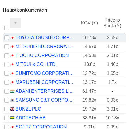
Hauptkonkurrenten
Price to
KGV (Y)
Book (Y)
TOYOTA TSUSHO CORPORATION
16.78x
2.52x
MITSUBISHI CORPORATION
14.67x
1.71x
ITOCHU CORPORATION
14.53x
2.01x
MITSUI & CO., LTD.
13.8x
1.46x
SUMITOMO CORPORATION
12.72x
1.65x
MARUBENI CORPORATION
13.17x
1.7x
ADANI ENTERPRISES LIMITED
61.47x
-
SAMSUNG C&T CORPORATION
19.82x
0.93x
BUNZL PLC
19.72x
3.01x
ADDTECH AB
38.81x
10.18x
SOJITZ CORPORATION
9.01x
0.99x