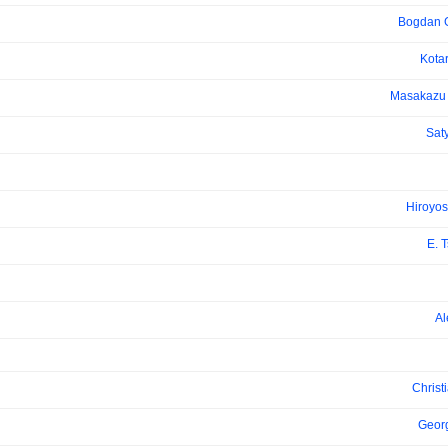
Bogdan 
Kota
Masakazu 
Sat
Hiroyos
E. T
Al
Christ
Geor