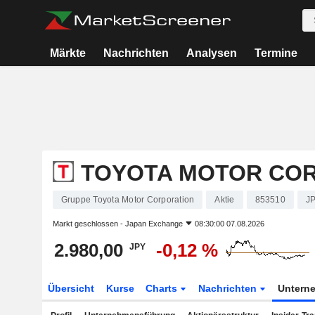
Märkte
Nachrichten
Analysen
Termine
TOYOTA MOTOR CO
Gruppe Toyota Motor Corporation
Aktie
853510
J
Markt geschlossen -
Japan Exchange
08:30:00 07.08.2026
2.980,00
-0,12 %
JPY
Übersicht
Kurse
Charts
Nachrichten
Untern