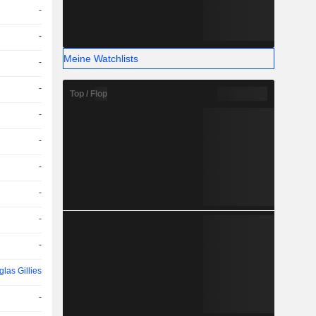
-
-
Meine Watchlists
-
-
Top / Flop
-
-
-
-
-
-
las Gillies
-