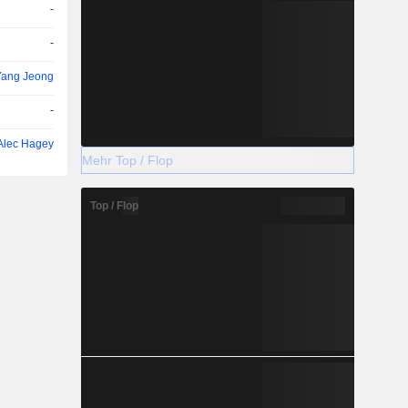
-
-
ang Jeong
-
Alec Hagey
Mehr Top / Flop
Top / Flop