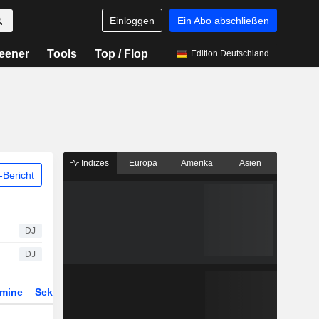
Einloggen
Ein Abo abschließen
eener
Tools
Top / Flop
Edition Deutschland
Indizes
Europa
Amerika
Asien
Bericht
DJ
DJ
rmine
Sektor
Derivate
ETFs