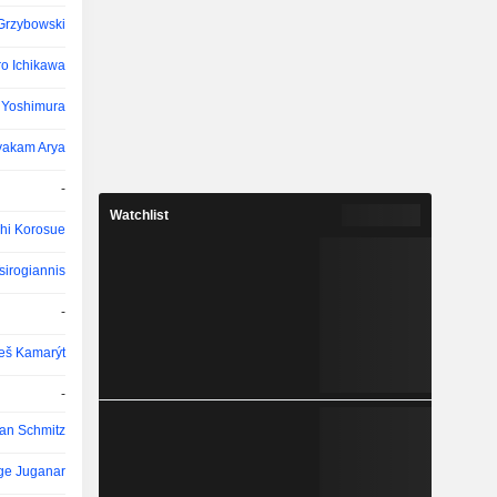
Grzybowski
ro Ichikawa
Yoshimura
yakam Arya
-
Watchlist
hi Korosue
sirogiannis
-
eš Kamarýt
-
ian Schmitz
ge Juganar