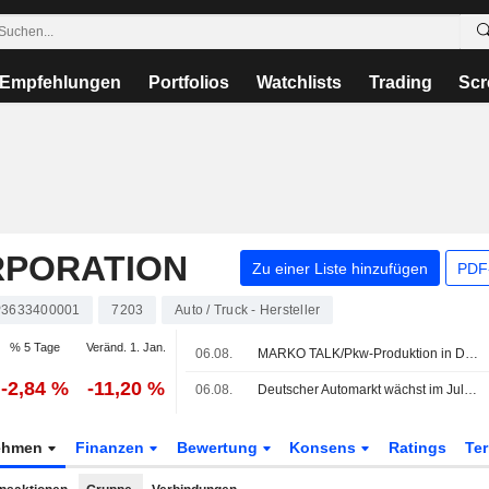
Empfehlungen
Portfolios
Watchlists
Trading
Scr
RPORATION
Zu einer Liste hinzufügen
PDF-
P3633400001
7203
Auto / Truck - Hersteller
% 5 Tage
Veränd. 1. Jan.
06.08.
MARKO TALK/Pkw-Produktion in Deutschland sinkt im Juli
-2,84 %
-11,20 %
06.08.
Deutscher Automarkt wächst im Juli nur leicht - BYD erneut mit Absatzsprung
ehmen
Finanzen
Bewertung
Konsens
Ratings
Te