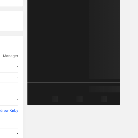
Manager
-
-
-
-
drew Kirby
-
-