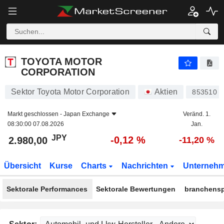
TOYOTA MOTOR CORPORATION
2.980,00
¥
-0,12 %
TOYOTA MOTOR
CORPORATION
Sektor Toyota Motor Corporation
Aktien
853510
Markt geschlossen -
Japan Exchange
Veränd. 1.
08:30:00 07.08.2026
Jan.
JPY
-0,12 %
2.980,00
-11,20 %
Übersicht
Kurse
Charts
Nachrichten
Unterneh
Sektorale Performances
Sektorale Bewertungen
branchensp