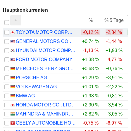
Hauptkonkurrenten
V
%
% 5 Tage
TOYOTA MOTOR CORPORATION
-0,12 %
-2,84 %
GENERAL MOTORS COMPANY
+0,74 %
-1,44 %
+
HYUNDAI MOTOR COMPANY
-1,13 %
+1,93 %
-
FORD MOTOR COMPANY
+1,38 %
-4,77 %
MERCEDES-BENZ GROUP AG
+0,68 %
+0,76 %
PORSCHE AG
+1,29 %
+3,91 %
VOLKSWAGEN AG
+1,01 %
+2,22 %
BMW AG
+1,98 %
+0,81 %
HONDA MOTOR CO., LTD.
+2,90 %
+3,54 %
MAHINDRA & MAHINDRA LIMITED
+2,82 %
+3,05 %
GEELY AUTOMOBILE HOLDINGS LIMITED
-0,75 %
-6,97 %