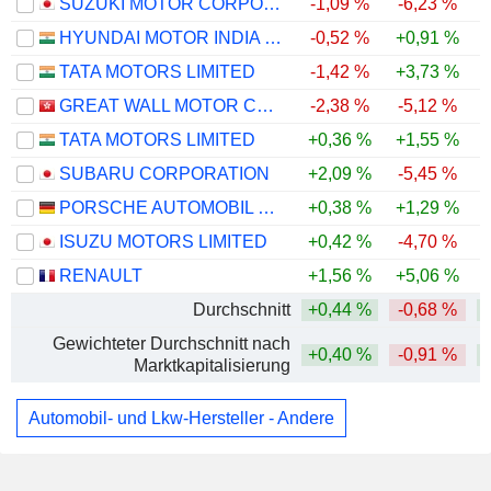
SUZUKI MOTOR CORPORATION
-1,09 %
-6,23 %
HYUNDAI MOTOR INDIA LIMITED
-0,52 %
+0,91 %
+
TATA MOTORS LIMITED
-1,42 %
+3,73 %
GREAT WALL MOTOR COMPANY LIMITED
-2,38 %
-5,12 %
TATA MOTORS LIMITED
+0,36 %
+1,55 %
SUBARU CORPORATION
+2,09 %
-5,45 %
PORSCHE AUTOMOBIL HOLDING SE
+0,38 %
+1,29 %
ISUZU MOTORS LIMITED
+0,42 %
-4,70 %
RENAULT
+1,56 %
+5,06 %
Durchschnitt
+0,44 %
-0,68 %
Gewichteter Durchschnitt nach
+0,40 %
-0,91 %
Marktkapitalisierung
Automobil- und Lkw-Hersteller - Andere